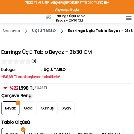
7500 TL VE ÜZERİ ALIŞVERİŞLERDE SEPETTE 250 TL İNDİRİM
Alışverişe Başla
TÜRKİYE'NİN HER YERİNE ÜCRETSİZ KARGO!
Anasayfa
ÜÇLÜ TABLO
Earrings Üçlü Tablo Beyaz - 21x
Earrings Üçlü Tablo Beyaz - 21x30 CM
(0)
Kategori
ÜÇLÜ TABLO
*168,68 TL den başlayan taksitlerle!
%22
1.598 TL
2.048 TL
Çerçeve Rengi
Beyaz
Gold
Gümüş
Siyah
Tablo Ölçüsü