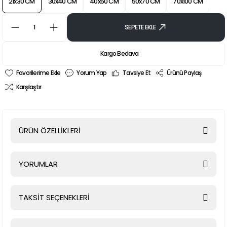
21x30 CM
30x40 CM
40x50 CM
50x70 CM
70x100 CM
SEPETE EKLE
Kargo Bedava
Yorum Yap
Tavsiye Et
Ürünü Paylaş
Karşılaştır
ÜRÜN ÖZELLİKLERİ
YORUMLAR
TAKSİT SEÇENEKLERİ
Bu ürüne ilk yorumu siz yapın!