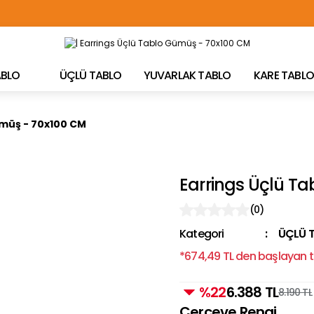
TÜRKİYE'NİN HER YERİNE ÜCRETSİZ KARGO!
TABLO
ÜÇLÜ TABLO
YUVARLAK TABLO
KARE TABLO
ümüş - 70x100 CM
Earrings Üçlü T
(0)
Kategori
ÜÇLÜ 
*674,49 TL den başlayan ta
%22
6.388 TL
8.190 TL
Çerçeve Rengi