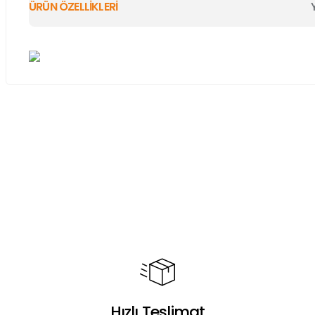
ÜRÜN ÖZELLİKLERİ
Bu ürünün fiyat bilgisi, resim, ürün açıklamalarında ve diğer ko
Görüş ve önerileriniz için teşekkür ederiz.
Ürün resmi kalitesiz, bozuk veya görüntülenemiyor.
Ürün açıklamasında eksik bilgiler bulunuyor.
Ürün bilgilerinde hatalar bulunuyor.
Ürün fiyatı diğer sitelerden daha pahalı.
Bu ürüne benzer farklı alternatifler olmalı.
Hızlı Teslimat