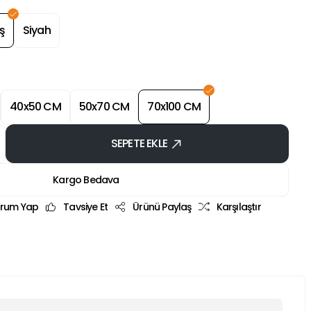
ş
Siyah
40x50 CM
50x70 CM
70x100 CM
SEPETE EKLE
Kargo Bedava
rum Yap
Tavsiye Et
Ürünü Paylaş
Karşılaştır