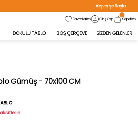
Alışverişe Başla
Favorilerim
Giriş Yap
Sepetim
DOKULU TABLO
BOŞ ÇERÇEVE
SİZDEN GELENLER
ablo Gümüş - 70x100 CM
TABLO
ksitlerle!