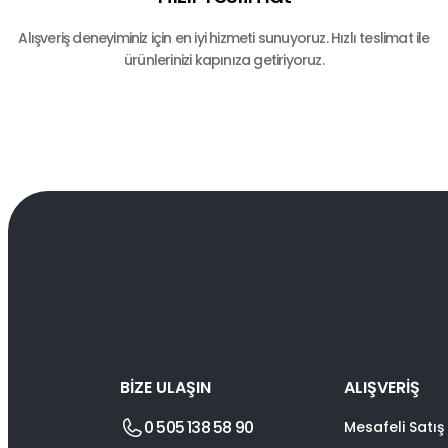
Alışveriş deneyiminiz için en iyi hizmeti sunuyoruz. Hızlı teslimat ile
ürünlerinizi kapınıza getiriyoruz.
BİZE ULAŞIN
ALIŞVERİŞ
0 505 138 58 90
Mesafeli Satış