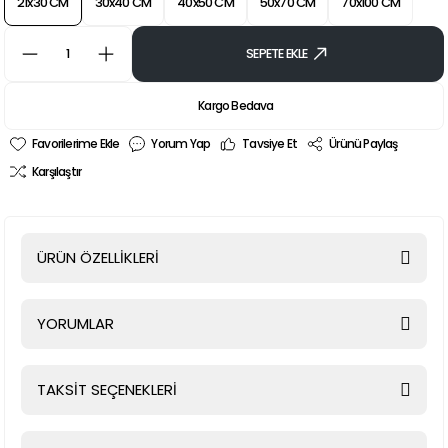
21x30 CM
30x40 CM
40x50 CM
50x70 CM
70x100 CM
SEPETE EKLE
Kargo Bedava
Yorum Yap
Tavsiye Et
Ürünü Paylaş
Karşılaştır
ÜRÜN ÖZELLİKLERİ
YORUMLAR
TAKSİT SEÇENEKLERİ
Bu ürüne ilk yorumu siz yapın!