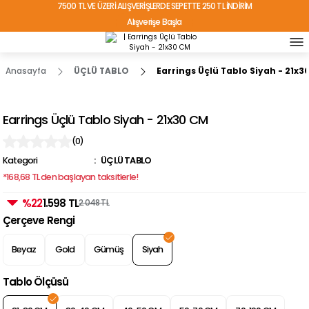
7500 TL VE ÜZERİ ALIŞVERİŞLERDE SEPETTE 250 TL İNDİRİM
Alışverişe Başla
TÜRKİYE'NİN HER YERİNE ÜCRETSİZ KARGO!
Anasayfa
ÜÇLÜ TABLO
Earrings Üçlü Tablo Siyah - 21x3
Earrings Üçlü Tablo Siyah - 21x30 CM
(0)
Kategori
ÜÇLÜ TABLO
*168,68 TL den başlayan taksitlerle!
%22
1.598 TL
2.048 TL
Çerçeve Rengi
Beyaz
Gold
Gümüş
Siyah
Tablo Ölçüsü