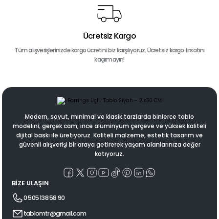
Ücretsiz Kargo
Tüm alışverişlerinizde kargo ücretini biz karşılıyoruz. Ücretsiz kargo fırsatını
kaçırmayın!
Modern, soyut, minimal ve klasik tarzlarda binlerce tablo
modelini; gerçek cam, ince alüminyum çerçeve ve yüksek kaliteli
dijital baskı ile üretiyoruz. Kaliteli malzeme, estetik tasarım ve
güvenli alışverişi bir araya getirerek yaşam alanlarınıza değer
katıyoruz.
BİZE ULAŞIN
0 505 138 58 90
tablomtr@gmail.com