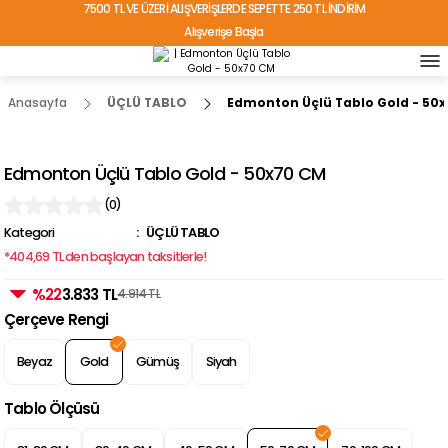
7500 TL VE ÜZERİ ALIŞVERİŞLERDE SEPETTE 250 TL İNDİRİM
Alışverişe Başla
TÜRKİYE'NİN HER YERİNE ÜCRETSİZ KARGO!
Anasayfa
ÜÇLÜ TABLO
Edmonton Üçlü Tablo Gold - 50
Edmonton Üçlü Tablo Gold - 50x70 CM
(0)
Kategori
ÜÇLÜ TABLO
*404,69 TL den başlayan taksitlerle!
%22
3.833 TL
4.914 TL
Çerçeve Rengi
Beyaz
Gold
Gümüş
Siyah
Tablo Ölçüsü