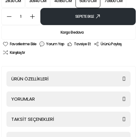
21x30 CM
30x40 CM
40x50 CM
50x70 CM
70x100 CM
SEPETE EKLE
Kargo Bedava
Yorum Yap
Tavsiye Et
Ürünü Paylaş
Karşılaştır
ÜRÜN ÖZELLİKLERİ
YORUMLAR
TAKSİT SEÇENEKLERİ
Bu ürüne ilk yorumu siz yapın!