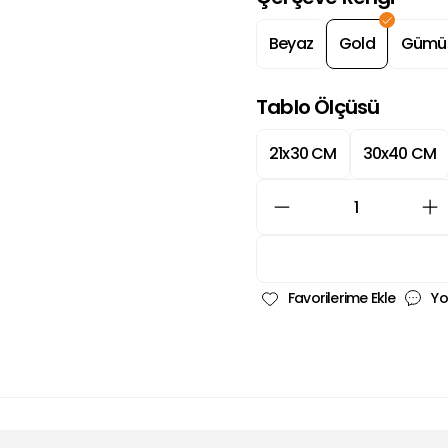
Beyaz
Gold
Gümü
Tablo Ölçüsü
21x30 CM
30x40 CM
Yo