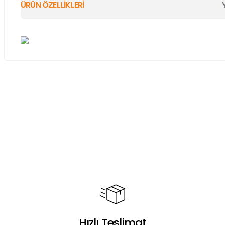
ÜRÜN ÖZELLİKLERİ
Bu ürünün fiyat bilgisi, resim, ürün açıklamalarında ve diğer ko
Görüş ve önerileriniz için teşekkür ederiz.
Ürün resmi kalitesiz, bozuk veya görüntülenemiyor.
Ürün açıklamasında eksik bilgiler bulunuyor.
Ürün bilgilerinde hatalar bulunuyor.
Ürün fiyatı diğer sitelerden daha pahalı.
Bu ürüne benzer farklı alternatifler olmalı.
Hızlı Teslimat