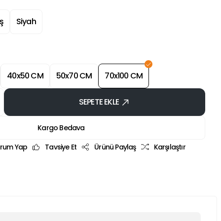
ş
Siyah
40x50 CM
50x70 CM
70x100 CM
SEPETE EKLE
Kargo Bedava
rum Yap
Tavsiye Et
Ürünü Paylaş
Karşılaştır