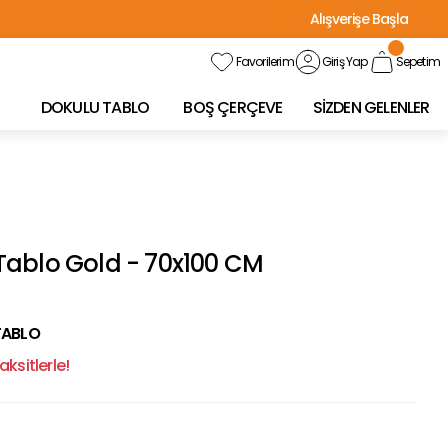
Alışverişe Başla
Favorilerim
Giriş Yap
Sepetim
DOKULU TABLO
BOŞ ÇERÇEVE
SİZDEN GELENLER
ablo Gold - 70x100 CM
TABLO
ksitlerle!