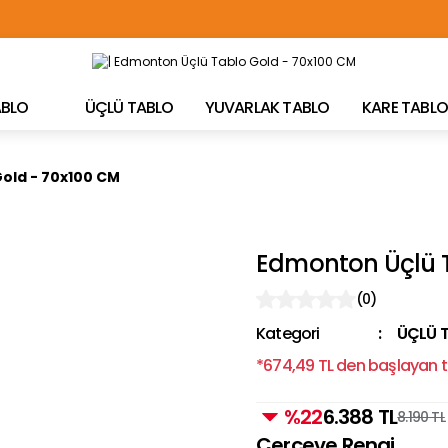
TÜRKİYE'NİN HER YERİNE ÜCRETSİZ KARGO!
TABLO
ÜÇLÜ TABLO
YUVARLAK TABLO
KARE TABLO
old - 70x100 CM
Edmonton Üçlü T
(0)
Kategori
ÜÇLÜ 
*674,49 TL den başlayan ta
%22
6.388 TL
8.190 TL
Çerçeve Rengi