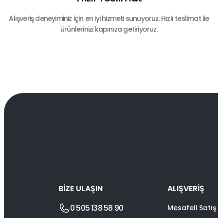
Alışveriş deneyiminiz için en iyi hizmeti sunuyoruz. Hızlı teslimat ile
ürünlerinizi kapınıza getiriyoruz.
BİZE ULAŞIN
ALIŞVERİŞ
0 505 138 58 90
Mesafeli Satış