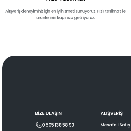
Alışveriş deneyiminiz için en iyi hizmeti sunuyoruz. Hızlı teslimat ile
ürünlerinizi kapınıza getiriyoruz.
BİZE ULAŞIN
ALIŞVERİŞ
0 505 138 58 90
Mesafeli Satış