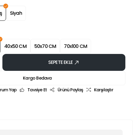
ş
Siyah
40x50 CM
50x70 CM
70x100 CM
SEPETE EKLE
Kargo Bedava
rum Yap
Tavsiye Et
Ürünü Paylaş
Karşılaştır