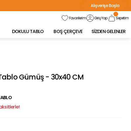
Alışverişe Başla
Favorilerim
Giriş Yap
Sepetim
DOKULU TABLO
BOŞ ÇERÇEVE
SİZDEN GELENLER
Tablo Gümüş - 30x40 CM
TABLO
ksitlerle!