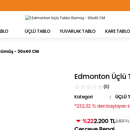
TÜRKİYE'NİN HER YERİNE ÜCRETSİZ KARGO!
TABLO
ÜÇLÜ TABLO
YUVARLAK TABLO
KARE TABLO
Gümüş - 30x40 CM
Edmonton Üçlü 
(0)
Kategori
ÜÇLÜ 
*232,32 TL den başlayan ta
%22
2.200 TL
2.821 TL
Çerçeve Rengi