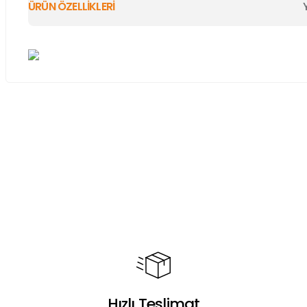
ÜRÜN ÖZELLİKLERİ
Bu ürünün fiyat bilgisi, resim, ürün açıklamalarında ve diğer ko
Görüş ve önerileriniz için teşekkür ederiz.
Ürün resmi kalitesiz, bozuk veya görüntülenemiyor.
Ürün açıklamasında eksik bilgiler bulunuyor.
Ürün bilgilerinde hatalar bulunuyor.
Ürün fiyatı diğer sitelerden daha pahalı.
Bu ürüne benzer farklı alternatifler olmalı.
Hızlı Teslimat