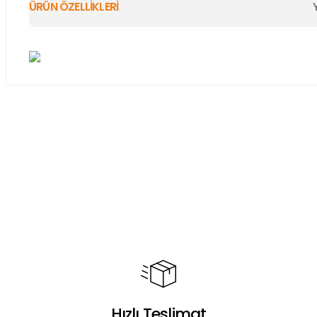
ÜRÜN ÖZELLİKLERİ
Bu ürünün fiyat bilgisi, resim, ürün açıklamalarında ve diğer ko
Görüş ve önerileriniz için teşekkür ederiz.
Ürün resmi kalitesiz, bozuk veya görüntülenemiyor.
Ürün açıklamasında eksik bilgiler bulunuyor.
Ürün bilgilerinde hatalar bulunuyor.
Ürün fiyatı diğer sitelerden daha pahalı.
Bu ürüne benzer farklı alternatifler olmalı.
Hızlı Teslimat