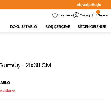
Alışverişe Başla
Favorilerim
Giriş Yap
Sepetim
DOKULU TABLO
BOŞ ÇERÇEVE
SİZDEN GELENLER
o Gümüş - 21x30 CM
TABLO
sitlerle!