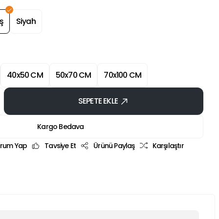
ş
Siyah
40x50 CM
50x70 CM
70x100 CM
SEPETE EKLE
Kargo Bedava
rum Yap
Tavsiye Et
Ürünü Paylaş
Karşılaştır