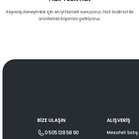
Alışveriş deneyiminiz için en iyi hizmeti sunuyoruz. Hızlı teslimat ile
ürünlerinizi kapınıza getiriyoruz.
BİZE ULAŞIN
ALIŞVERİŞ
0 505 138 58 90
Mesafeli Satış