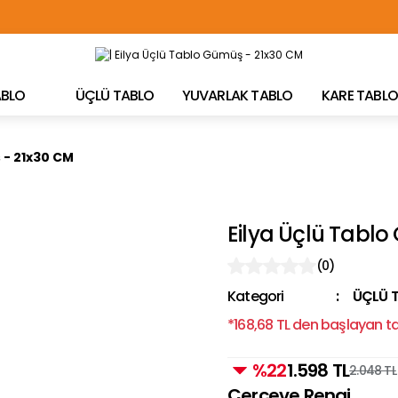
TÜRKİYE'NİN HER YERİNE ÜCRETSİZ KARGO!
TABLO
ÜÇLÜ TABLO
YUVARLAK TABLO
KARE TABLO
 - 21x30 CM
Eilya Üçlü Tabl
(0)
Kategori
ÜÇLÜ 
*168,68 TL den başlayan tak
%22
1.598 TL
2.048 TL
Çerçeve Rengi