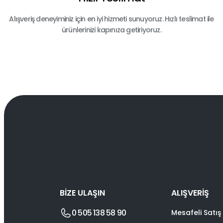
Alışveriş deneyiminiz için en iyi hizmeti sunuyoruz. Hızlı teslimat ile
ürünlerinizi kapınıza getiriyoruz.
BİZE ULAŞIN
ALIŞVERİŞ
0 505 138 58 90
Mesafeli Satış