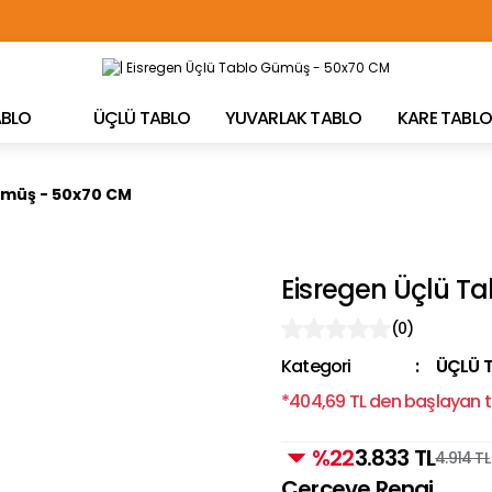
TÜRKİYE'NİN HER YERİNE ÜCRETSİZ KARGO!
TABLO
ÜÇLÜ TABLO
YUVARLAK TABLO
KARE TABLO
ümüş - 50x70 CM
Eisregen Üçlü T
(0)
Kategori
ÜÇLÜ 
*404,69 TL den başlayan ta
%22
3.833 TL
4.914 TL
Çerçeve Rengi