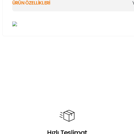
ÜRÜN ÖZELLİKLERİ
Bu ürünün fiyat bilgisi, resim, ürün açıklamalarında ve diğer ko
Görüş ve önerileriniz için teşekkür ederiz.
Ürün resmi kalitesiz, bozuk veya görüntülenemiyor.
Ürün açıklamasında eksik bilgiler bulunuyor.
Ürün bilgilerinde hatalar bulunuyor.
Ürün fiyatı diğer sitelerden daha pahalı.
Bu ürüne benzer farklı alternatifler olmalı.
Hızlı Teslimat