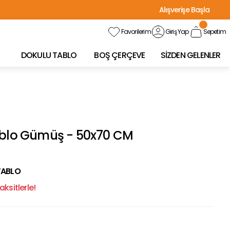
Alışverişe Başla
Favorilerim
Giriş Yap
Sepetim
DOKULU TABLO
BOŞ ÇERÇEVE
SİZDEN GELENLER
ablo Gümüş - 50x70 CM
TABLO
ksitlerle!