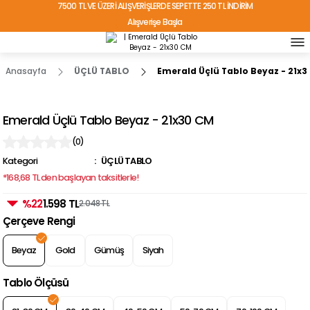
7500 TL VE ÜZERİ ALIŞVERİŞLERDE SEPETTE 250 TL İNDİRİM
Alışverişe Başla
TÜRKİYE'NİN HER YERİNE ÜCRETSİZ KARGO!
Anasayfa
ÜÇLÜ TABLO
Emerald Üçlü Tablo Beyaz - 21x
Emerald Üçlü Tablo Beyaz - 21x30 CM
(0)
Kategori
ÜÇLÜ TABLO
*168,68 TL den başlayan taksitlerle!
%22
1.598 TL
2.048 TL
Çerçeve Rengi
Beyaz
Gold
Gümüş
Siyah
Tablo Ölçüsü