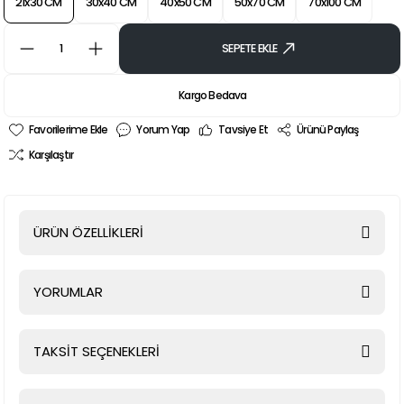
21x30 CM
30x40 CM
40x50 CM
50x70 CM
70x100 CM
SEPETE EKLE
Kargo Bedava
Yorum Yap
Tavsiye Et
Ürünü Paylaş
Karşılaştır
ÜRÜN ÖZELLİKLERİ
YORUMLAR
TAKSİT SEÇENEKLERİ
Bu ürüne ilk yorumu siz yapın!