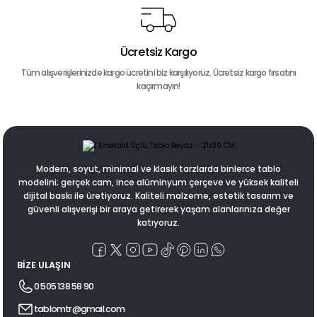
Ücretsiz Kargo
Tüm alışverişlerinizde kargo ücretini biz karşılıyoruz. Ücretsiz kargo fırsatını
kaçırmayın!
Modern, soyut, minimal ve klasik tarzlarda binlerce tablo
modelini; gerçek cam, ince alüminyum çerçeve ve yüksek kaliteli
dijital baskı ile üretiyoruz. Kaliteli malzeme, estetik tasarım ve
güvenli alışverişi bir araya getirerek yaşam alanlarınıza değer
katıyoruz.
BİZE ULAŞIN
0 505 138 58 90
tablomtr@gmail.com