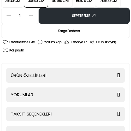
21x30 CM
30x40 CM
40x50 CM
50x70 CM
70x100 CM
SEPETE EKLE
Kargo Bedava
Yorum Yap
Tavsiye Et
Ürünü Paylaş
Karşılaştır
ÜRÜN ÖZELLİKLERİ
YORUMLAR
TAKSİT SEÇENEKLERİ
Bu ürüne ilk yorumu siz yapın!