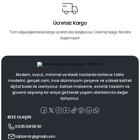
Ücretsiz Kargo
Tüm alışverişlerinizde kargo ücretini biz karşılıyoruz. Ücretsiz kargo fırsatını
kaçırmayın!
Modern, soyut, minimal ve klasik tarzlarda binlerce tablo
modelini; gerçek cam, ince alüminyum çerçeve ve yüksek kaliteli
dijital baskı ile üretiyoruz. Kaliteli malzeme, estetik tasarım ve
güvenli alışverişi bir araya getirerek yaşam alanlarınıza değer
katıyoruz.
BİZE ULAŞIN
0 505 138 58 90
tablomtr@gmail.com