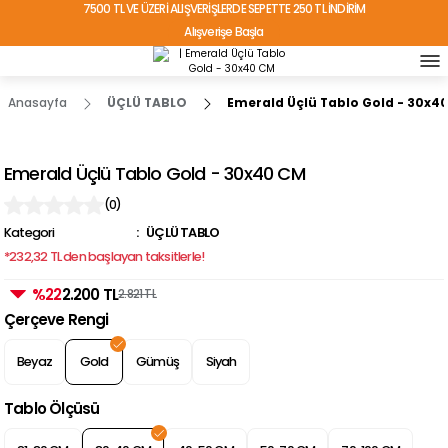
7500 TL VE ÜZERİ ALIŞVERİŞLERDE SEPETTE 250 TL İNDİRİM
Alışverişe Başla
TÜRKİYE'NİN HER YERİNE ÜCRETSİZ KARGO!
Anasayfa
ÜÇLÜ TABLO
Emerald Üçlü Tablo Gold - 30x4
Emerald Üçlü Tablo Gold - 30x40 CM
(0)
Kategori
ÜÇLÜ TABLO
*232,32 TL den başlayan taksitlerle!
%22
2.200 TL
2.821 TL
Çerçeve Rengi
Beyaz
Gold
Gümüş
Siyah
Tablo Ölçüsü