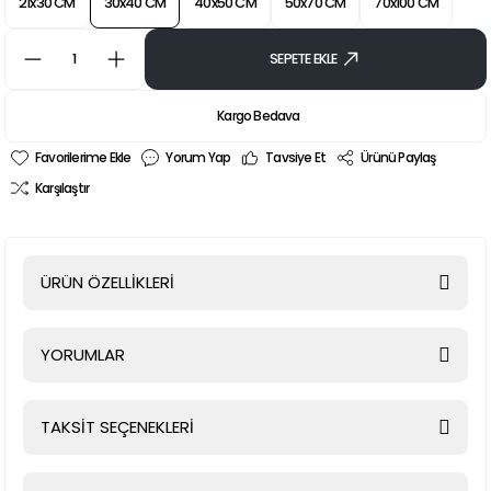
21x30 CM
30x40 CM
40x50 CM
50x70 CM
70x100 CM
SEPETE EKLE
Kargo Bedava
Yorum Yap
Tavsiye Et
Ürünü Paylaş
Karşılaştır
ÜRÜN ÖZELLİKLERİ
YORUMLAR
TAKSİT SEÇENEKLERİ
Bu ürüne ilk yorumu siz yapın!