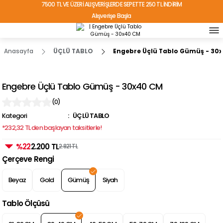
7500 TL VE ÜZERİ ALIŞVERİŞLERDE SEPETTE 250 TL İNDİRİM
Alışverişe Başla
TÜRKİYE'NİN HER YERİNE ÜCRETSİZ KARGO!
Anasayfa
ÜÇLÜ TABLO
Engebre Üçlü Tablo Gümüş - 30
Engebre Üçlü Tablo Gümüş - 30x40 CM
(0)
Kategori
ÜÇLÜ TABLO
*232,32 TL den başlayan taksitlerle!
%22
2.200 TL
2.821 TL
Çerçeve Rengi
Beyaz
Gold
Gümüş
Siyah
Tablo Ölçüsü