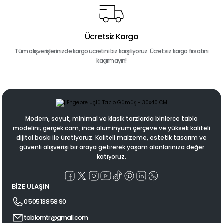
Ücretsiz Kargo
Tüm alışverişlerinizde kargo ücretini biz karşılıyoruz. Ücretsiz kargo fırsatını
kaçırmayın!
Modern, soyut, minimal ve klasik tarzlarda binlerce tablo
modelini; gerçek cam, ince alüminyum çerçeve ve yüksek kaliteli
dijital baskı ile üretiyoruz. Kaliteli malzeme, estetik tasarım ve
güvenli alışverişi bir araya getirerek yaşam alanlarınıza değer
katıyoruz.
BİZE ULAŞIN
0 505 138 58 90
tablomtr@gmail.com