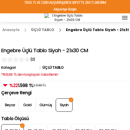
7500 TL VE ÜZERİ ALIŞVERİŞLERDE SEPETTE 250 TL İNDİRİM
Alışverişe Başla
TÜRKİYE'NİN HER YERİNE ÜCRETSİZ KARGO!
Anasayfa
ÜÇLÜ TABLO
Engebre Üçlü Tablo Siyah - 21x3
Engebre Üçlü Tablo Siyah - 21x30 CM
(0)
Kategori
ÜÇLÜ TABLO
*168,68 TL den başlayan taksitlerle!
%22
1.598 TL
2.048 TL
Çerçeve Rengi
Beyaz
Gold
Gümüş
Siyah
Tablo Ölçüsü