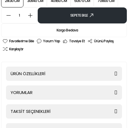
21x30 CM
30x40 CM
40x50 CM
50x70 CM
70x100 CM
SEPETE EKLE
Kargo Bedava
Yorum Yap
Tavsiye Et
Ürünü Paylaş
Karşılaştır
ÜRÜN ÖZELLİKLERİ
YORUMLAR
TAKSİT SEÇENEKLERİ
Bu ürüne ilk yorumu siz yapın!