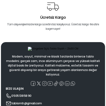
Ücretsiz Kargo
Tüm alışverişlerinizde kargo ücretini biz karşılıyoruz. Ücretsiz kargo fırsatını
kaçırmayın!
Modern, soyut, minimal ve klasik tarzlarda binlerce tablo
modelini; gerçek cam, ince alüminyum çerçeve ve yüksek kaliteli
dijital baskı ile üretiyoruz. Kaliteli malzeme, estetik tasarım ve
güvenli alışverişi bir araya getirerek yaşam alanlarınıza değer
katıyoruz.
BİZE ULAŞIN
0 505 138 58 90
tablomtr@gmail.com