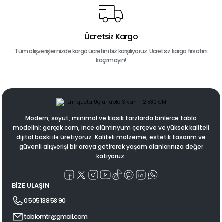
Ücretsiz Kargo
Tüm alışverişlerinizde kargo ücretini biz karşılıyoruz. Ücretsiz kargo fırsatını
kaçırmayın!
Modern, soyut, minimal ve klasik tarzlarda binlerce tablo
modelini; gerçek cam, ince alüminyum çerçeve ve yüksek kaliteli
dijital baskı ile üretiyoruz. Kaliteli malzeme, estetik tasarım ve
güvenli alışverişi bir araya getirerek yaşam alanlarınıza değer
katıyoruz.
BİZE ULAŞIN
0 505 138 58 90
tablomtr@gmail.com