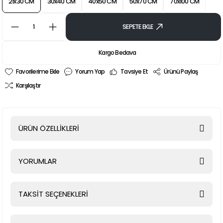
21x30 CM
30x40 CM
40x50 CM
50x70 CM
70x100 CM
SEPETE EKLE
Kargo Bedava
Yorum Yap
Tavsiye Et
Ürünü Paylaş
Karşılaştır
ÜRÜN ÖZELLİKLERİ
YORUMLAR
TAKSİT SEÇENEKLERİ
Bu ürüne ilk yorumu siz yapın!