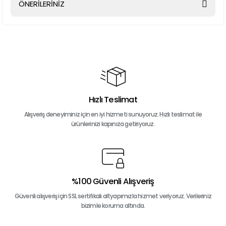
ÖNERİLERİNİZ
Yorum Yaz
Bu ürünün fiyat bilgisi, resim, ürün açıklamalarında ve diğer
konularda yetersiz gördüğünüz noktaları öneri formunu
kullanarak tarafımıza iletebilirsiniz.
Görüş ve önerileriniz için teşekkür ederiz.
Ürün resmi kalitesiz, bozuk veya görüntülenemiyor.
Ürün açıklamasında eksik bilgiler bulunuyor.
Hızlı Teslimat
Ürün bilgilerinde hatalar bulunuyor.
Alışveriş deneyiminiz için en iyi hizmeti sunuyoruz. Hızlı teslimat ile
ürünlerinizi kapınıza getiriyoruz.
Ürün fiyatı diğer sitelerden daha pahalı.
Bu ürüne benzer farklı alternatifler olmalı.
%100 Güvenli Alışveriş
Güvenli alışveriş için SSL sertifikalı altyapımızla hizmet veriyoruz. Verileriniz
Gönder
bizimle koruma altında.