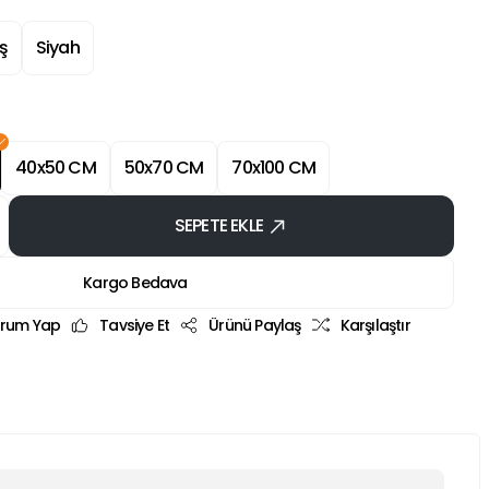
ş
Siyah
40x50 CM
50x70 CM
70x100 CM
SEPETE EKLE
Kargo Bedava
rum Yap
Tavsiye Et
Ürünü Paylaş
Karşılaştır