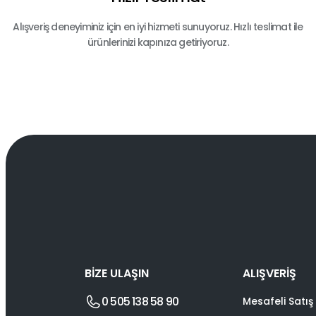
Alışveriş deneyiminiz için en iyi hizmeti sunuyoruz. Hızlı teslimat ile
ürünlerinizi kapınıza getiriyoruz.
BİZE ULAŞIN
ALIŞVERİŞ
0 505 138 58 90
Mesafeli Satış