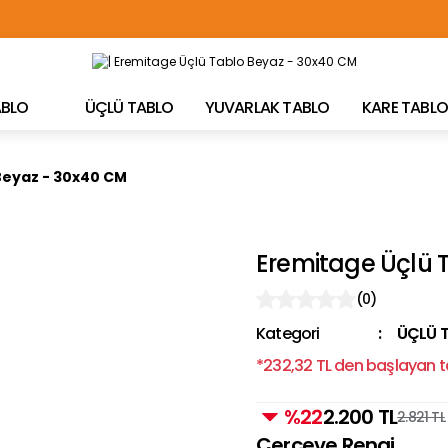
TÜRKİYE'NİN HER YERİNE ÜCRETSİZ KARGO!
TABLO
ÜÇLÜ TABLO
YUVARLAK TABLO
KARE TABLO
Beyaz - 30x40 CM
Eremitage Üçlü 
(0)
Kategori
ÜÇLÜ 
*232,32 TL den başlayan ta
%22
2.200 TL
2.821 TL
Çerçeve Rengi