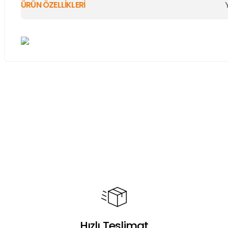
ÜRÜN ÖZELLİKLERİ
Bu ürünün fiyat bilgisi, resim, ürün açıklamalarında ve diğer ko
Görüş ve önerileriniz için teşekkür ederiz.
Ürün resmi kalitesiz, bozuk veya görüntülenemiyor.
Ürün açıklamasında eksik bilgiler bulunuyor.
Ürün bilgilerinde hatalar bulunuyor.
Ürün fiyatı diğer sitelerden daha pahalı.
Bu ürüne benzer farklı alternatifler olmalı.
Hızlı Teslimat