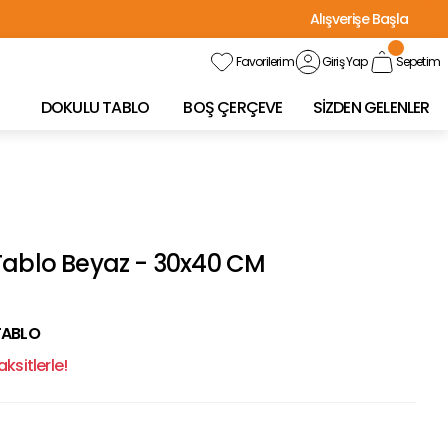
Alışverişe Başla
Favorilerim
Giriş Yap
Sepetim
DOKULU TABLO
BOŞ ÇERÇEVE
SİZDEN GELENLER
Tablo Beyaz - 30x40 CM
TABLO
ksitlerle!