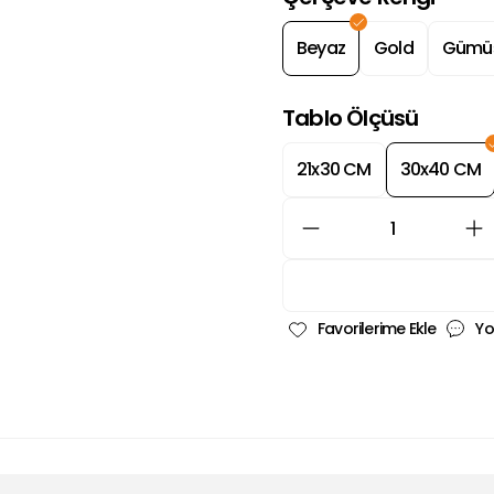
Beyaz
Gold
Gümü
Tablo Ölçüsü
21x30 CM
30x40 CM
Yo