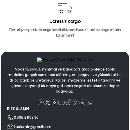
Ücretsiz Kargo
Tüm alışverişlerinizde kargo ücretini biz karşılıyoruz. Ücretsiz kargo fırsatını
kaçırmayın!
Modern, soyut, minimal ve klasik tarzlarda binlerce tablo
modelini; gerçek cam, ince alüminyum çerçeve ve yüksek kaliteli
dijital baskı ile üretiyoruz. Kaliteli malzeme, estetik tasarım ve
güvenli alışverişi bir araya getirerek yaşam alanlarınıza değer
katıyoruz.
BİZE ULAŞIN
0 505 138 58 90
tablomtr@gmail.com