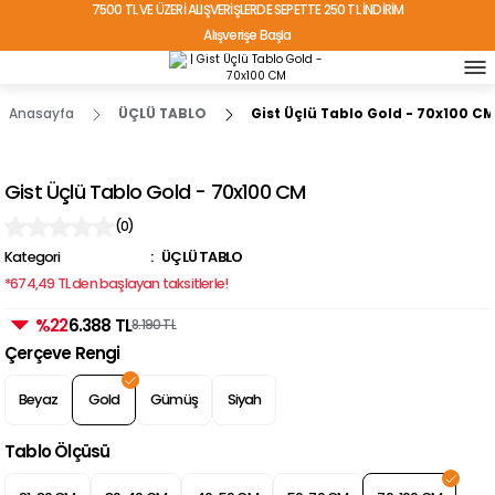
7500 TL VE ÜZERİ ALIŞVERİŞLERDE SEPETTE 250 TL İNDİRİM
Alışverişe Başla
TÜRKİYE'NİN HER YERİNE ÜCRETSİZ KARGO!
Anasayfa
ÜÇLÜ TABLO
Gist Üçlü Tablo Gold - 70x100 CM
Gist Üçlü Tablo Gold - 70x100 CM
(0)
Kategori
ÜÇLÜ TABLO
*674,49 TL den başlayan taksitlerle!
%22
6.388 TL
8.190 TL
Çerçeve Rengi
Beyaz
Gold
Gümüş
Siyah
Tablo Ölçüsü