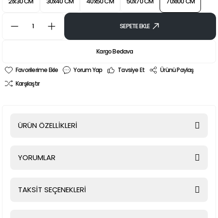
21x30 CM
30x40 CM
40x50 CM
50x70 CM
70x100 CM
SEPETE EKLE
Kargo Bedava
Yorum Yap
Tavsiye Et
Ürünü Paylaş
Karşılaştır
ÜRÜN ÖZELLİKLERİ
YORUMLAR
TAKSİT SEÇENEKLERİ
Bu ürüne ilk yorumu siz yapın!