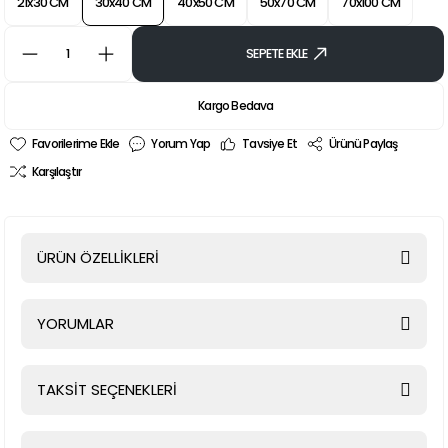
21x30 CM
30x40 CM
40x50 CM
50x70 CM
70x100 CM
SEPETE EKLE
Kargo Bedava
Yorum Yap
Tavsiye Et
Ürünü Paylaş
Karşılaştır
ÜRÜN ÖZELLİKLERİ
YORUMLAR
TAKSİT SEÇENEKLERİ
Bu ürüne ilk yorumu siz yapın!