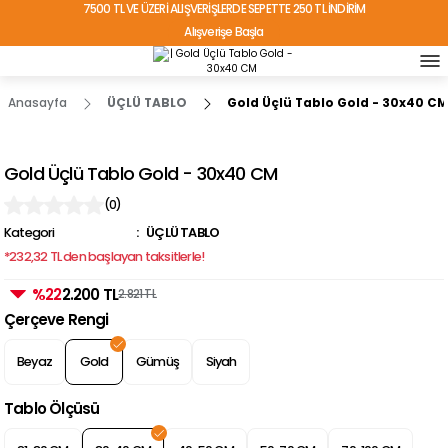
7500 TL VE ÜZERİ ALIŞVERİŞLERDE SEPETTE 250 TL İNDİRİM
Alışverişe Başla
TÜRKİYE'NİN HER YERİNE ÜCRETSİZ KARGO!
Anasayfa
ÜÇLÜ TABLO
Gold Üçlü Tablo Gold - 30x40 CM
Gold Üçlü Tablo Gold - 30x40 CM
(0)
Kategori
ÜÇLÜ TABLO
*232,32 TL den başlayan taksitlerle!
%22
2.200 TL
2.821 TL
Çerçeve Rengi
Beyaz
Gold
Gümüş
Siyah
Tablo Ölçüsü