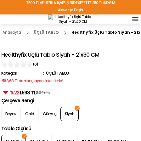
7500 TL VE ÜZERİ ALIŞVERİŞLERDE SEPETTE 250 TL İNDİRİM
Alışverişe Başla
TÜRKİYE'NİN HER YERİNE ÜCRETSİZ KARGO!
Anasayfa
ÜÇLÜ TABLO
Healthyfix Üçlü Tablo Siyah - 21
Healthyfix Üçlü Tablo Siyah - 21x30 CM
(0)
Kategori
ÜÇLÜ TABLO
*168,68 TL den başlayan taksitlerle!
%22
1.598 TL
2.048 TL
Çerçeve Rengi
Beyaz
Gold
Gümüş
Siyah
Tablo Ölçüsü