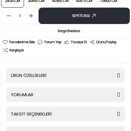
21x30 CM
30x40 CM
40x50 CM
50x70 CM
70x100 CM
SEPETE EKLE
Kargo Bedava
Yorum Yap
Tavsiye Et
Ürünü Paylaş
Karşılaştır
ÜRÜN ÖZELLİKLERİ
YORUMLAR
TAKSİT SEÇENEKLERİ
Bu ürüne ilk yorumu siz yapın!