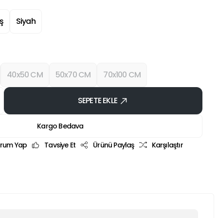
ş
Siyah
40x50 CM
50x70 CM
70x100 CM
SEPETE EKLE
Kargo Bedava
rum Yap
Tavsiye Et
Ürünü Paylaş
Karşılaştır