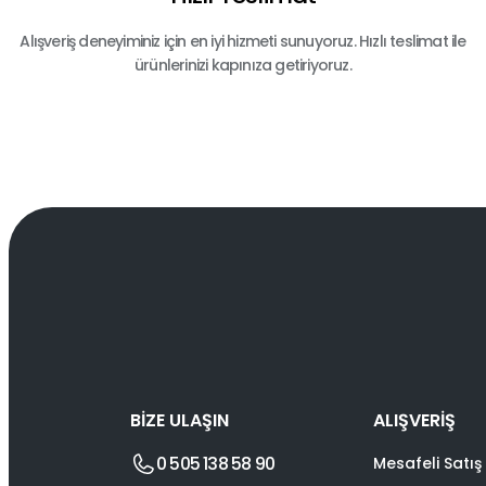
Alışveriş deneyiminiz için en iyi hizmeti sunuyoruz. Hızlı teslimat ile
ürünlerinizi kapınıza getiriyoruz.
BİZE ULAŞIN
ALIŞVERİŞ
0 505 138 58 90
Mesafeli Satış