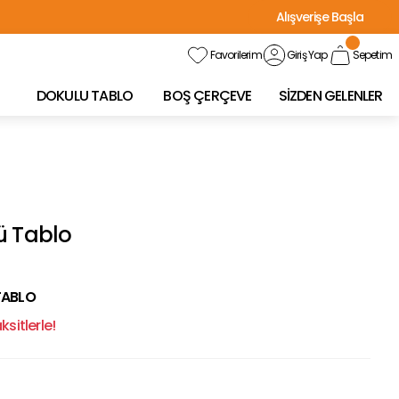
Alışverişe Başla
Favorilerim
Giriş Yap
Sepetim
DOKULU TABLO
BOŞ ÇERÇEVE
SİZDEN GELENLER
ü Tablo
TABLO
sitlerle!