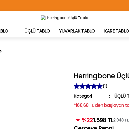
TÜRKİYE'NİN HER YERİNE ÜCRETSİZ KARGO!
TABLO
ÜÇLÜ TABLO
YUVARLAK TABLO
KARE TABLO
o
Herringbone Üçl
(1)
Kategori
ÜÇLÜ 
*168,68 TL den başlayan tak
%22
1.598 TL
2.048 TL
Çerçeve Rengi