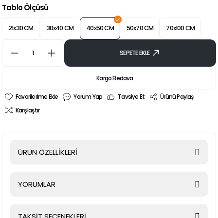
Tablo Ölçüsü
21x30 CM
30x40 CM
40x50 CM
50x70 CM
70x100 CM
SEPETE EKLE
Kargo Bedava
Yorum Yap
Tavsiye Et
Ürünü Paylaş
Karşılaştır
ÜRÜN ÖZELLİKLERİ
YORUMLAR
TAKSİT SEÇENEKLERİ