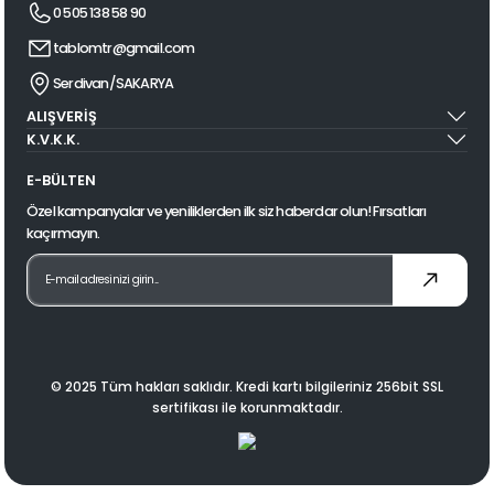
0 505 138 58 90
tablomtr@gmail.com
Serdivan/SAKARYA
ALIŞVERİŞ
K.V.K.K.
E-BÜLTEN
Özel kampanyalar ve yeniliklerden ilk siz haberdar olun! Fırsatları
kaçırmayın.
© 2025 Tüm hakları saklıdır. Kredi kartı bilgileriniz 256bit SSL
sertifikası ile korunmaktadır.