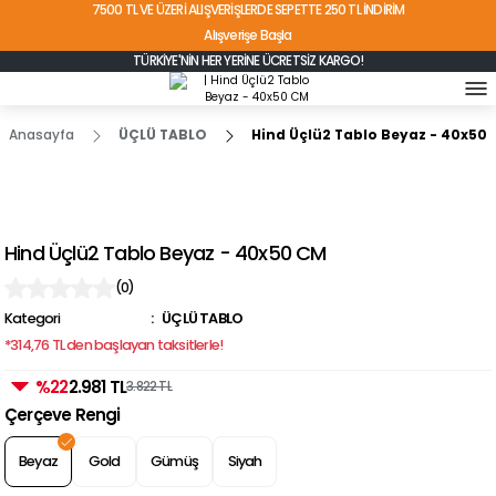
7500 TL VE ÜZERİ ALIŞVERİŞLERDE SEPETTE 250 TL İNDİRİM
Alışverişe Başla
TÜRKİYE'NİN HER YERİNE ÜCRETSİZ KARGO!
Anasayfa
ÜÇLÜ TABLO
Hind Üçlü2 Tablo Beyaz - 40x50
Hind Üçlü2 Tablo Beyaz - 40x50 CM
(0)
Kategori
ÜÇLÜ TABLO
*314,76 TL den başlayan taksitlerle!
%22
2.981 TL
3.822 TL
Çerçeve Rengi
Beyaz
Gold
Gümüş
Siyah