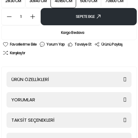
21x30 CM
30x40 CM
40x50 CM
50x70 CM
70x100 CM
SEPETE EKLE
Kargo Bedava
Yorum Yap
Tavsiye Et
Ürünü Paylaş
Karşılaştır
ÜRÜN ÖZELLİKLERİ
YORUMLAR
TAKSİT SEÇENEKLERİ
Bu ürüne ilk yorumu siz yapın!