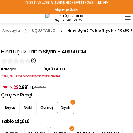
7500 TL VE ÜZERİ ALIŞVERİŞLERDE SEPETTE 250 TL İNDİRİM
Alışverişe Başla
TÜRKİYE'NİN HER YERİNE ÜCRETSİZ KARGO!
Anasayfa
ÜÇLÜ TABLO
Hind Üçlü2 Tablo Siyah - 40x50 
Hind Üçlü2 Tablo Siyah - 40x50 CM
(0)
Kategori
ÜÇLÜ TABLO
*314,76 TL den başlayan taksitlerle!
%22
2.981 TL
3.822 TL
Çerçeve Rengi
Beyaz
Gold
Gümüş
Siyah
Tablo Ölçüsü