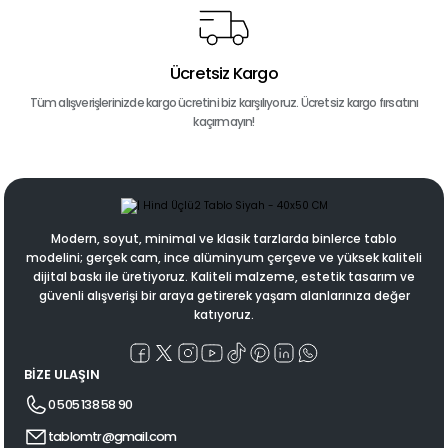
Ücretsiz Kargo
Tüm alışverişlerinizde kargo ücretini biz karşılıyoruz. Ücretsiz kargo fırsatını
kaçırmayın!
Modern, soyut, minimal ve klasik tarzlarda binlerce tablo
modelini; gerçek cam, ince alüminyum çerçeve ve yüksek kaliteli
dijital baskı ile üretiyoruz. Kaliteli malzeme, estetik tasarım ve
güvenli alışverişi bir araya getirerek yaşam alanlarınıza değer
katıyoruz.
BİZE ULAŞIN
0 505 138 58 90
tablomtr@gmail.com