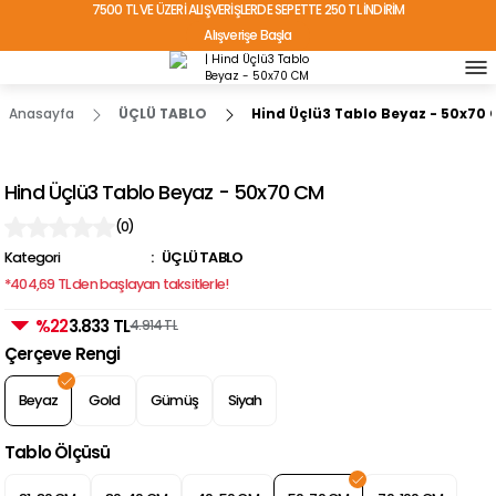
7500 TL VE ÜZERİ ALIŞVERİŞLERDE SEPETTE 250 TL İNDİRİM
Alışverişe Başla
TÜRKİYE'NİN HER YERİNE ÜCRETSİZ KARGO!
Anasayfa
ÜÇLÜ TABLO
Hind Üçlü3 Tablo Beyaz - 50x70
Hind Üçlü3 Tablo Beyaz - 50x70 CM
(0)
Kategori
ÜÇLÜ TABLO
*404,69 TL den başlayan taksitlerle!
%22
3.833 TL
4.914 TL
Çerçeve Rengi
Beyaz
Gold
Gümüş
Siyah
Tablo Ölçüsü