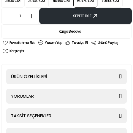
21x30 CM
30x40 CM
40x50 CM
50x70 CM
70x100 CM
SEPETE EKLE
Kargo Bedava
Yorum Yap
Tavsiye Et
Ürünü Paylaş
Karşılaştır
ÜRÜN ÖZELLİKLERİ
YORUMLAR
TAKSİT SEÇENEKLERİ
Bu ürüne ilk yorumu siz yapın!