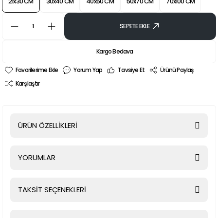
21x30 CM
30x40 CM
40x50 CM
50x70 CM
70x100 CM
SEPETE EKLE
Kargo Bedava
Yorum Yap
Tavsiye Et
Ürünü Paylaş
Karşılaştır
ÜRÜN ÖZELLİKLERİ
YORUMLAR
TAKSİT SEÇENEKLERİ
Bu ürüne ilk yorumu siz yapın!