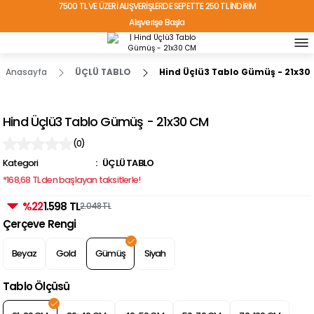
7500 TL VE ÜZERİ ALIŞVERİŞLERDE SEPETTE 250 TL İNDİRİM
Alışverişe Başla
TÜRKİYE'NİN HER YERİNE ÜCRETSİZ KARGO!
Anasayfa
ÜÇLÜ TABLO
Hind Üçlü3 Tablo Gümüş - 21x30
Hind Üçlü3 Tablo Gümüş - 21x30 CM
(0)
Kategori
ÜÇLÜ TABLO
*168,68 TL den başlayan taksitlerle!
%22
1.598 TL
2.048 TL
Çerçeve Rengi
Beyaz
Gold
Gümüş
Siyah
Tablo Ölçüsü