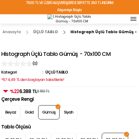
7500 TL VE ÜZERİ ALIŞVERİŞLERDE SEPETTE 250 TL İNDİRİM
Alışverişe Başla
TÜRKİYE'NİN HER YERİNE ÜCRETSİZ KARGO!
Anasayfa
ÜÇLÜ TABLO
Histograph Üçlü Tablo Gümüş -
Histograph Üçlü Tablo Gümüş - 70x100 CM
(0)
Kategori
ÜÇLÜ TABLO
*674,49 TL den başlayan taksitlerle!
%22
6.388 TL
8.190 TL
Çerçeve Rengi
Beyaz
Gold
Gümüş
Siyah
Tablo Ölçüsü