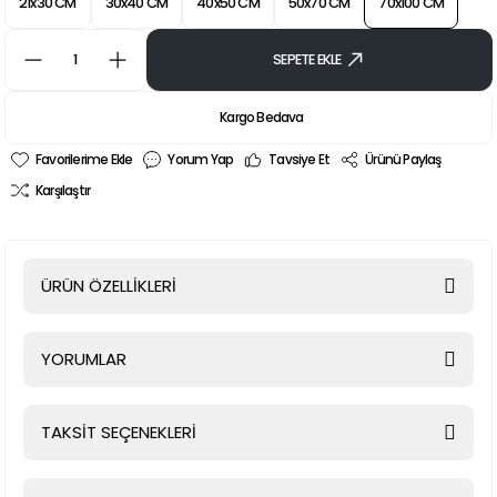
21x30 CM
30x40 CM
40x50 CM
50x70 CM
70x100 CM
SEPETE EKLE
Kargo Bedava
Yorum Yap
Tavsiye Et
Ürünü Paylaş
Karşılaştır
ÜRÜN ÖZELLİKLERİ
YORUMLAR
TAKSİT SEÇENEKLERİ
Bu ürüne ilk yorumu siz yapın!