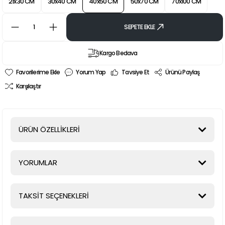
21x30 CM
30x40 CM
40x50 CM
50x70 CM
70x100 CM
SEPETE EKLE
Kargo Bedava
Yorum Yap
Tavsiye Et
Ürünü Paylaş
Karşılaştır
ÜRÜN ÖZELLİKLERİ
YORUMLAR
TAKSİT SEÇENEKLERİ
Bu ürüne ilk yorumu siz yapın!