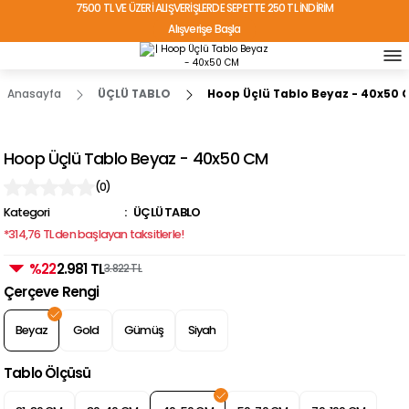
7500 TL VE ÜZERİ ALIŞVERİŞLERDE SEPETTE 250 TL İNDİRİM
Alışverişe Başla
TÜRKİYE'NİN HER YERİNE ÜCRETSİZ KARGO!
Anasayfa
ÜÇLÜ TABLO
Hoop Üçlü Tablo Beyaz - 40x50 
Hoop Üçlü Tablo Beyaz - 40x50 CM
(0)
Kategori
ÜÇLÜ TABLO
*314,76 TL den başlayan taksitlerle!
%22
2.981 TL
3.822 TL
Çerçeve Rengi
Beyaz
Gold
Gümüş
Siyah
Tablo Ölçüsü