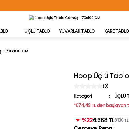
TÜRKİYE'NİN HER YERİNE ÜCRETSİZ KARGO!
TABLO
ÜÇLÜ TABLO
YUVARLAK TABLO
KARE TABLO
 - 70x100 CM
Hoop Üçlü Tabl
(0)
Kategori
ÜÇLÜ 
*674,49 TL den başlayan ta
%22
6.388 TL
8.190 TL
Çerçeve Rengi