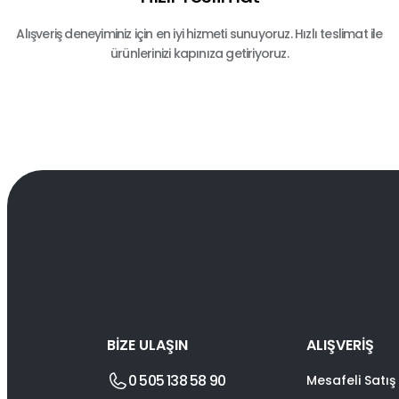
Alışveriş deneyiminiz için en iyi hizmeti sunuyoruz. Hızlı teslimat ile
ürünlerinizi kapınıza getiriyoruz.
BİZE ULAŞIN
ALIŞVERİŞ
0 505 138 58 90
Mesafeli Satış