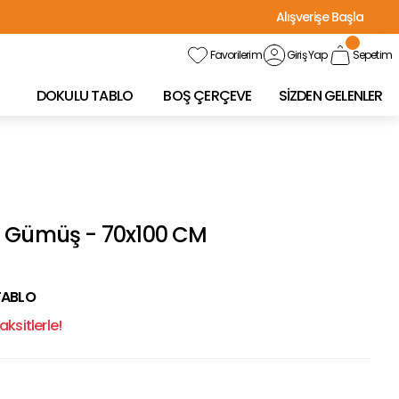
Alışverişe Başla
Favorilerim
Giriş Yap
Sepetim
DOKULU TABLO
BOŞ ÇERÇEVE
SİZDEN GELENLER
o Gümüş - 70x100 CM
TABLO
ksitlerle!