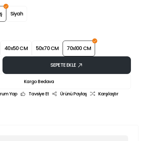
ş
Siyah
40x50 CM
50x70 CM
70x100 CM
SEPETE EKLE
Kargo Bedava
rum Yap
Tavsiye Et
Ürünü Paylaş
Karşılaştır