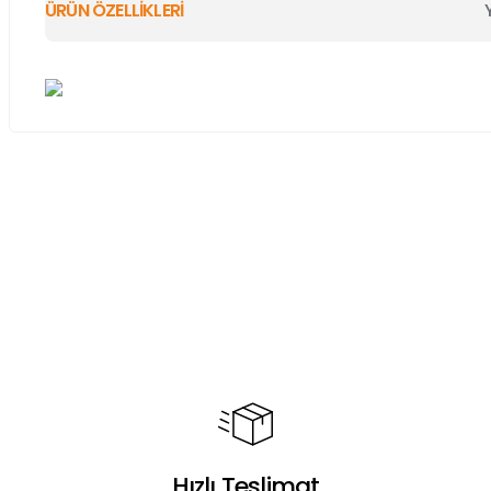
ÜRÜN ÖZELLİKLERİ
Bu ürünün fiyat bilgisi, resim, ürün açıklamalarında ve diğer ko
Görüş ve önerileriniz için teşekkür ederiz.
Ürün resmi kalitesiz, bozuk veya görüntülenemiyor.
Ürün açıklamasında eksik bilgiler bulunuyor.
Ürün bilgilerinde hatalar bulunuyor.
Ürün fiyatı diğer sitelerden daha pahalı.
Bu ürüne benzer farklı alternatifler olmalı.
Hızlı Teslimat