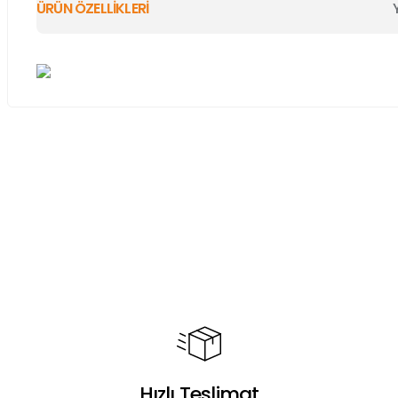
ÜRÜN ÖZELLİKLERİ
Bu ürünün fiyat bilgisi, resim, ürün açıklamalarında ve diğer ko
Görüş ve önerileriniz için teşekkür ederiz.
Ürün resmi kalitesiz, bozuk veya görüntülenemiyor.
Ürün açıklamasında eksik bilgiler bulunuyor.
Ürün bilgilerinde hatalar bulunuyor.
Ürün fiyatı diğer sitelerden daha pahalı.
Bu ürüne benzer farklı alternatifler olmalı.
Hızlı Teslimat