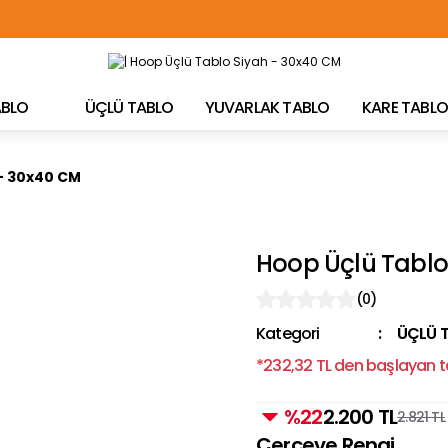
TÜRKİYE'NİN HER YERİNE ÜCRETSİZ KARGO!
TABLO
ÜÇLÜ TABLO
YUVARLAK TABLO
KARE TABLO
 - 30x40 CM
Hoop Üçlü Tablo
(0)
Kategori
ÜÇLÜ 
*232,32 TL den başlayan ta
%22
2.200 TL
2.821 TL
Çerçeve Rengi