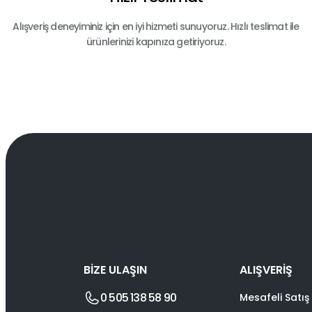
Alışveriş deneyiminiz için en iyi hizmeti sunuyoruz. Hızlı teslimat ile
ürünlerinizi kapınıza getiriyoruz.
BİZE ULAŞIN
ALIŞVERİŞ
0 505 138 58 90
Mesafeli Satış