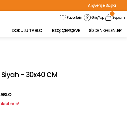
Alışverişe Başla
Favorilerim
Giriş Yap
Sepetim
DOKULU TABLO
BOŞ ÇERÇEVE
SİZDEN GELENLER
 Siyah - 30x40 CM
TABLO
ksitlerle!