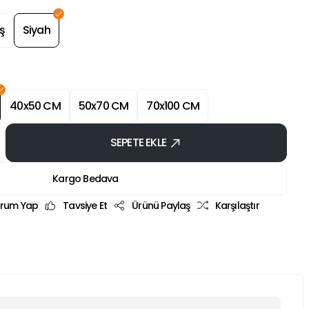
ş
Siyah
40x50 CM
50x70 CM
70x100 CM
SEPETE EKLE
Kargo Bedava
rum Yap
Tavsiye Et
Ürünü Paylaş
Karşılaştır