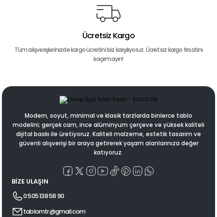
Ücretsiz Kargo
Tüm alışverişlerinizde kargo ücretini biz karşılıyoruz. Ücretsiz kargo fırsatını
kaçırmayın!
Modern, soyut, minimal ve klasik tarzlarda binlerce tablo
modelini; gerçek cam, ince alüminyum çerçeve ve yüksek kaliteli
dijital baskı ile üretiyoruz. Kaliteli malzeme, estetik tasarım ve
güvenli alışverişi bir araya getirerek yaşam alanlarınıza değer
katıyoruz.
BİZE ULAŞIN
0 505 138 58 90
tablomtr@gmail.com