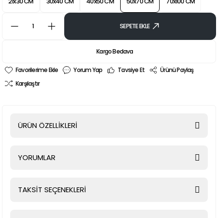
21x30 CM
30x40 CM
40x50 CM
50x70 CM
70x100 CM
SEPETE EKLE
Kargo Bedava
Yorum Yap
Tavsiye Et
Ürünü Paylaş
Karşılaştır
ÜRÜN ÖZELLİKLERİ
YORUMLAR
TAKSİT SEÇENEKLERİ
Bu ürüne ilk yorumu siz yapın!