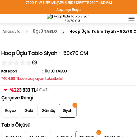
7500 TL VE ÜZERİ ALIŞVERİŞLERDE SEPETTE 250 TL İNDİRİM
Alışverişe Başla
TÜRKİYE'NİN HER YERİNE ÜCRETSİZ KARGO!
Anasayfa
ÜÇLÜ TABLO
Hoop Üçlü Tablo Siyah - 50x70 
Hoop Üçlü Tablo Siyah - 50x70 CM
(0)
Kategori
ÜÇLÜ TABLO
*404,69 TL den başlayan taksitlerle!
%22
3.833 TL
4.914 TL
Çerçeve Rengi
Beyaz
Gold
Gümüş
Siyah
Tablo Ölçüsü