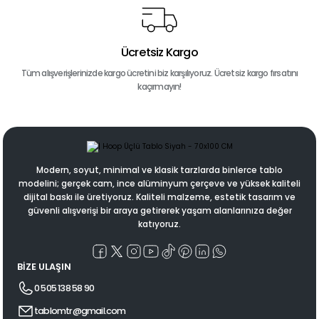
Ücretsiz Kargo
Tüm alışverişlerinizde kargo ücretini biz karşılıyoruz. Ücretsiz kargo fırsatını
kaçırmayın!
Modern, soyut, minimal ve klasik tarzlarda binlerce tablo
modelini; gerçek cam, ince alüminyum çerçeve ve yüksek kaliteli
dijital baskı ile üretiyoruz. Kaliteli malzeme, estetik tasarım ve
güvenli alışverişi bir araya getirerek yaşam alanlarınıza değer
katıyoruz.
BİZE ULAŞIN
0 505 138 58 90
tablomtr@gmail.com