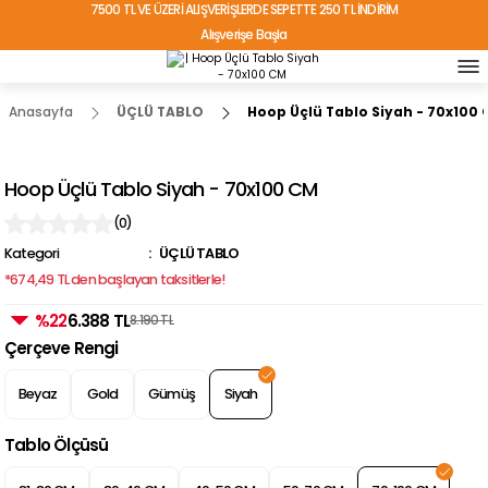
7500 TL VE ÜZERİ ALIŞVERİŞLERDE SEPETTE 250 TL İNDİRİM
Alışverişe Başla
TÜRKİYE'NİN HER YERİNE ÜCRETSİZ KARGO!
Anasayfa
ÜÇLÜ TABLO
Hoop Üçlü Tablo Siyah - 70x100
Hoop Üçlü Tablo Siyah - 70x100 CM
(0)
Kategori
ÜÇLÜ TABLO
*674,49 TL den başlayan taksitlerle!
%22
6.388 TL
8.190 TL
Çerçeve Rengi
Beyaz
Gold
Gümüş
Siyah
Tablo Ölçüsü