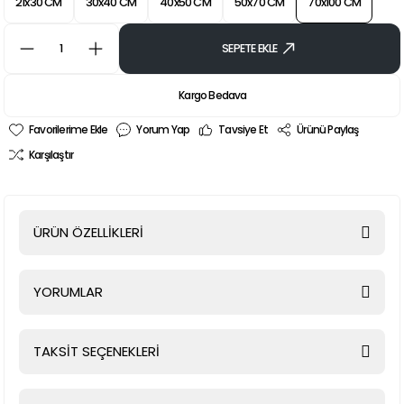
21x30 CM
30x40 CM
40x50 CM
50x70 CM
70x100 CM
SEPETE EKLE
Kargo Bedava
Yorum Yap
Tavsiye Et
Ürünü Paylaş
Karşılaştır
ÜRÜN ÖZELLİKLERİ
YORUMLAR
TAKSİT SEÇENEKLERİ
Bu ürüne ilk yorumu siz yapın!