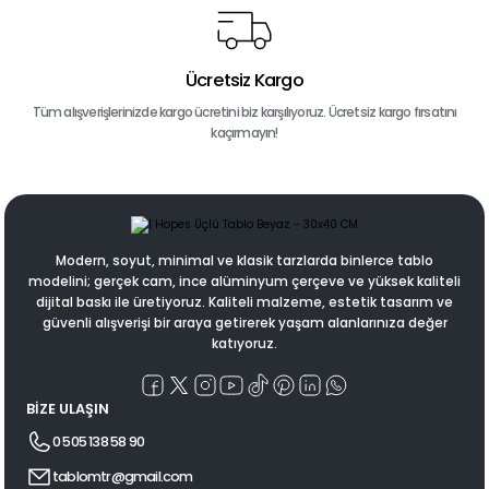
Ücretsiz Kargo
Tüm alışverişlerinizde kargo ücretini biz karşılıyoruz. Ücretsiz kargo fırsatını
kaçırmayın!
Modern, soyut, minimal ve klasik tarzlarda binlerce tablo
modelini; gerçek cam, ince alüminyum çerçeve ve yüksek kaliteli
dijital baskı ile üretiyoruz. Kaliteli malzeme, estetik tasarım ve
güvenli alışverişi bir araya getirerek yaşam alanlarınıza değer
katıyoruz.
BİZE ULAŞIN
0 505 138 58 90
tablomtr@gmail.com