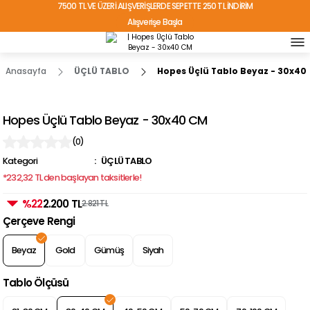
7500 TL VE ÜZERİ ALIŞVERİŞLERDE SEPETTE 250 TL İNDİRİM
Alışverişe Başla
TÜRKİYE'NİN HER YERİNE ÜCRETSİZ KARGO!
Anasayfa
ÜÇLÜ TABLO
Hopes Üçlü Tablo Beyaz - 30x40
Hopes Üçlü Tablo Beyaz - 30x40 CM
(0)
Kategori
ÜÇLÜ TABLO
*232,32 TL den başlayan taksitlerle!
%22
2.200 TL
2.821 TL
Çerçeve Rengi
Beyaz
Gold
Gümüş
Siyah
Tablo Ölçüsü