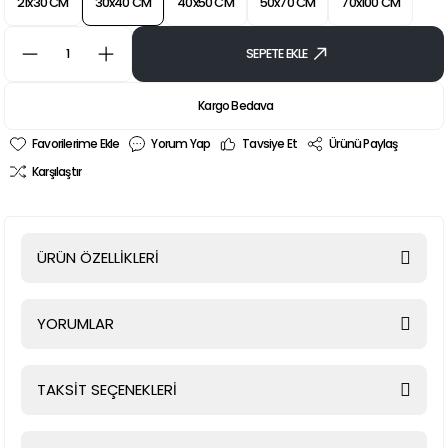
21x30 CM
30x40 CM
40x50 CM
50x70 CM
70x100 CM
SEPETE EKLE
Kargo Bedava
Yorum Yap
Tavsiye Et
Ürünü Paylaş
Karşılaştır
ÜRÜN ÖZELLİKLERİ
YORUMLAR
TAKSİT SEÇENEKLERİ
Bu ürüne ilk yorumu siz yapın!