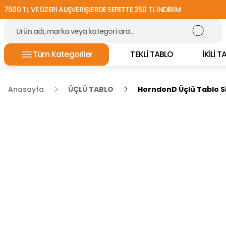
7500 TL VE ÜZERİ ALIŞVERİŞLERDE SEPETTE 250 TL İNDİRİM
Tüm Kategoriler
TEKLİ TABLO
İKİLİ 
Anasayfa
ÜÇLÜ TABLO
HorndonD Üçlü Tablo S