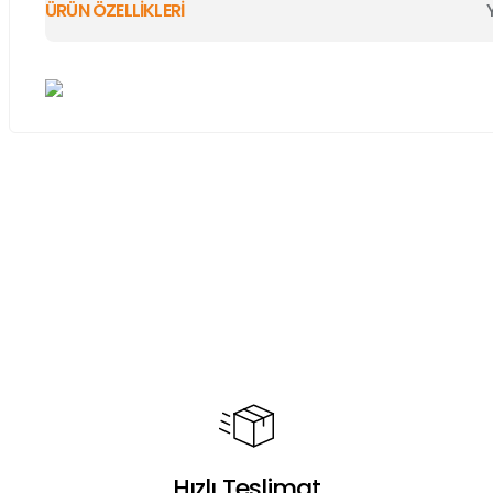
ÜRÜN ÖZELLİKLERİ
Bu ürünün fiyat bilgisi, resim, ürün açıklamalarında ve diğer ko
Görüş ve önerileriniz için teşekkür ederiz.
Ürün resmi kalitesiz, bozuk veya görüntülenemiyor.
Ürün açıklamasında eksik bilgiler bulunuyor.
Ürün bilgilerinde hatalar bulunuyor.
Ürün fiyatı diğer sitelerden daha pahalı.
Bu ürüne benzer farklı alternatifler olmalı.
Hızlı Teslimat