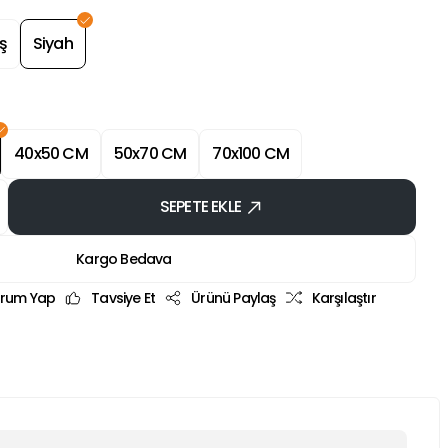
ş
Siyah
40x50 CM
50x70 CM
70x100 CM
SEPETE EKLE
Kargo Bedava
rum Yap
Tavsiye Et
Ürünü Paylaş
Karşılaştır