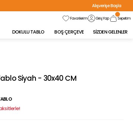
Alışverişe Başla
Favorilerim
Giriş Yap
Sepetim
DOKULU TABLO
BOŞ ÇERÇEVE
SİZDEN GELENLER
ablo Siyah - 30x40 CM
TABLO
ksitlerle!