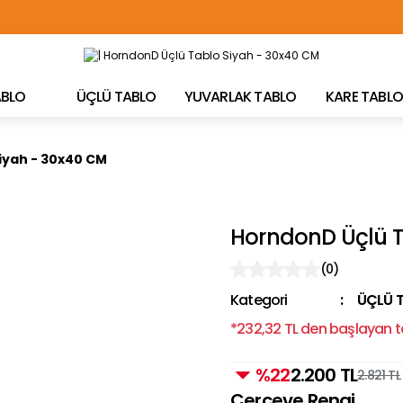
TÜRKİYE'NİN HER YERİNE ÜCRETSİZ KARGO!
TABLO
ÜÇLÜ TABLO
YUVARLAK TABLO
KARE TABLO
iyah - 30x40 CM
HorndonD Üçlü T
(0)
Kategori
ÜÇLÜ 
*232,32 TL den başlayan ta
%22
2.200 TL
2.821 TL
Çerçeve Rengi