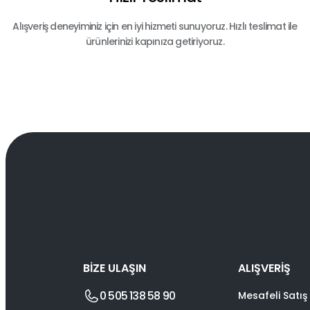
Alışveriş deneyiminiz için en iyi hizmeti sunuyoruz. Hızlı teslimat ile
ürünlerinizi kapınıza getiriyoruz.
BİZE ULAŞIN
ALIŞVERİŞ
0 505 138 58 90
Mesafeli Satış