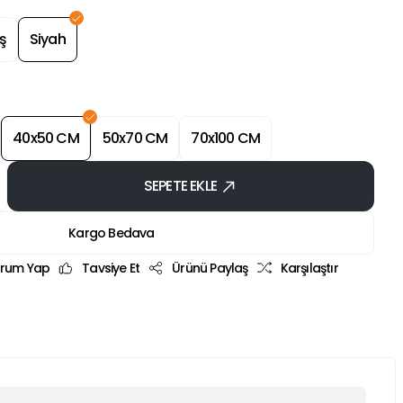
ş
Siyah
40x50 CM
50x70 CM
70x100 CM
SEPETE EKLE
Kargo Bedava
rum Yap
Tavsiye Et
Ürünü Paylaş
Karşılaştır