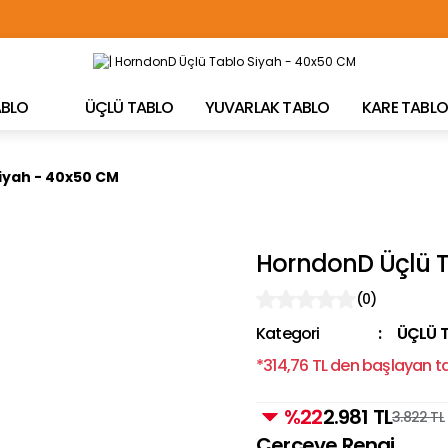
TÜRKİYE'NİN HER YERİNE ÜCRETSİZ KARGO!
TABLO
ÜÇLÜ TABLO
YUVARLAK TABLO
KARE TABLO
iyah - 40x50 CM
HorndonD Üçlü T
(0)
Kategori
ÜÇLÜ 
*314,76 TL den başlayan tak
%22
2.981 TL
3.822 TL
Çerçeve Rengi