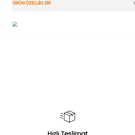
ÜRÜN ÖZELLİKLERİ
Bu ürünün fiyat bilgisi, resim, ürün açıklamalarında ve diğer ko
Görüş ve önerileriniz için teşekkür ederiz.
Ürün resmi kalitesiz, bozuk veya görüntülenemiyor.
Ürün açıklamasında eksik bilgiler bulunuyor.
Ürün bilgilerinde hatalar bulunuyor.
Ürün fiyatı diğer sitelerden daha pahalı.
Bu ürüne benzer farklı alternatifler olmalı.
Hızlı Teslimat