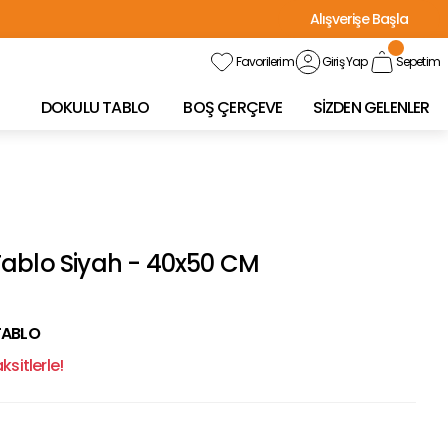
Alışverişe Başla
Favorilerim
Giriş Yap
Sepetim
DOKULU TABLO
BOŞ ÇERÇEVE
SİZDEN GELENLER
ablo Siyah - 40x50 CM
TABLO
sitlerle!