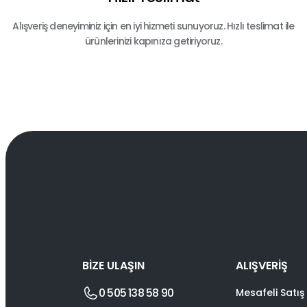
Alışveriş deneyiminiz için en iyi hizmeti sunuyoruz. Hızlı teslimat ile
ürünlerinizi kapınıza getiriyoruz.
BİZE ULAŞIN
ALIŞVERİŞ
0 505 138 58 90
Mesafeli Satış