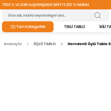
7500 TL VE ÜZERİ ALIŞVERİŞLERDE SEPETTE 250 TL İNDİRİM
Tüm Kategoriler
TEKLİ TABLO
İKİLİ 
Anasayfa
ÜÇLÜ TABLO
HorndonD Üçlü Tablo S