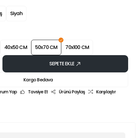
ş
Siyah
40x50 CM
50x70 CM
70x100 CM
SEPETE EKLE
Kargo Bedava
rum Yap
Tavsiye Et
Ürünü Paylaş
Karşılaştır