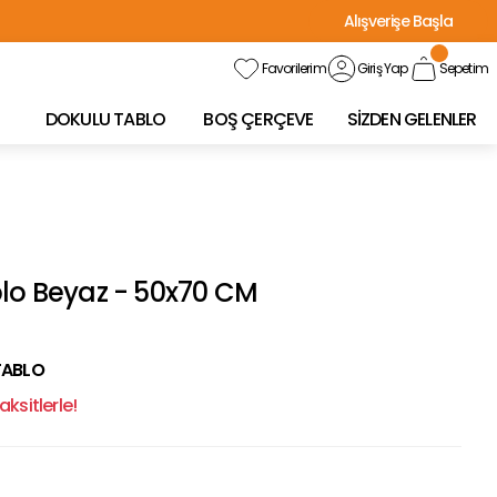
Alışverişe Başla
Favorilerim
Giriş Yap
Sepetim
DOKULU TABLO
BOŞ ÇERÇEVE
SİZDEN GELENLER
blo Beyaz - 50x70 CM
TABLO
ksitlerle!