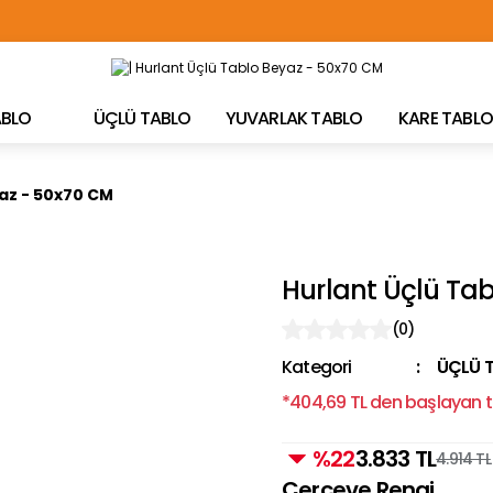
TÜRKİYE'NİN HER YERİNE ÜCRETSİZ KARGO!
TABLO
ÜÇLÜ TABLO
YUVARLAK TABLO
KARE TABLO
az - 50x70 CM
Hurlant Üçlü Ta
(0)
Kategori
ÜÇLÜ 
*404,69 TL den başlayan ta
%22
3.833 TL
4.914 TL
Çerçeve Rengi