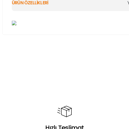
ÜRÜN ÖZELLİKLERİ
Bu ürünün fiyat bilgisi, resim, ürün açıklamalarında ve diğer ko
Görüş ve önerileriniz için teşekkür ederiz.
Ürün resmi kalitesiz, bozuk veya görüntülenemiyor.
Ürün açıklamasında eksik bilgiler bulunuyor.
Ürün bilgilerinde hatalar bulunuyor.
Ürün fiyatı diğer sitelerden daha pahalı.
Bu ürüne benzer farklı alternatifler olmalı.
Hızlı Teslimat