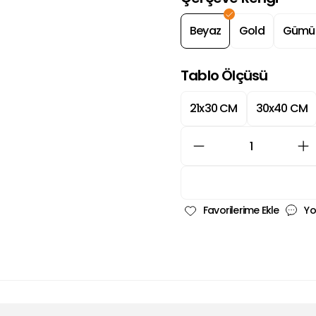
Beyaz
Gold
Gümü
Tablo Ölçüsü
21x30 CM
30x40 CM
Yo