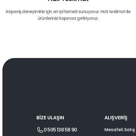
Alışveriş deneyiminiz için en iyi hizmeti sunuyoruz. Hızlı teslimat ile
ürünlerinizi kapınıza getiriyoruz.
BİZE ULAŞIN
ALIŞVERİŞ
0 505 138 58 90
Mesafeli Satış