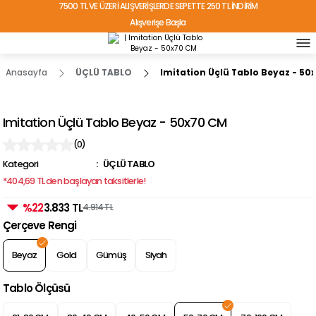
7500 TL VE ÜZERİ ALIŞVERİŞLERDE SEPETTE 250 TL İNDİRİM
Alışverişe Başla
TÜRKİYE'NİN HER YERİNE ÜCRETSİZ KARGO!
Anasayfa
ÜÇLÜ TABLO
Imitation Üçlü Tablo Beyaz - 50
Imitation Üçlü Tablo Beyaz - 50x70 CM
(0)
Kategori
ÜÇLÜ TABLO
*404,69 TL den başlayan taksitlerle!
%22
3.833 TL
4.914 TL
Çerçeve Rengi
Beyaz
Gold
Gümüş
Siyah
Tablo Ölçüsü