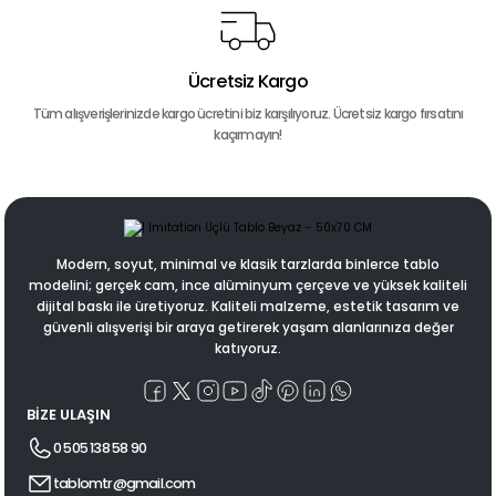
Ücretsiz Kargo
Tüm alışverişlerinizde kargo ücretini biz karşılıyoruz. Ücretsiz kargo fırsatını
kaçırmayın!
Modern, soyut, minimal ve klasik tarzlarda binlerce tablo
modelini; gerçek cam, ince alüminyum çerçeve ve yüksek kaliteli
dijital baskı ile üretiyoruz. Kaliteli malzeme, estetik tasarım ve
güvenli alışverişi bir araya getirerek yaşam alanlarınıza değer
katıyoruz.
BİZE ULAŞIN
0 505 138 58 90
tablomtr@gmail.com