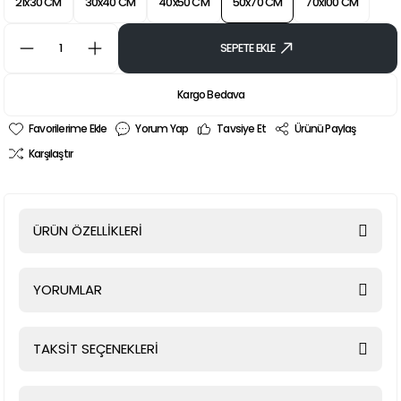
21x30 CM
30x40 CM
40x50 CM
50x70 CM
70x100 CM
SEPETE EKLE
Kargo Bedava
Yorum Yap
Tavsiye Et
Ürünü Paylaş
Karşılaştır
ÜRÜN ÖZELLİKLERİ
YORUMLAR
TAKSİT SEÇENEKLERİ
Bu ürüne ilk yorumu siz yapın!