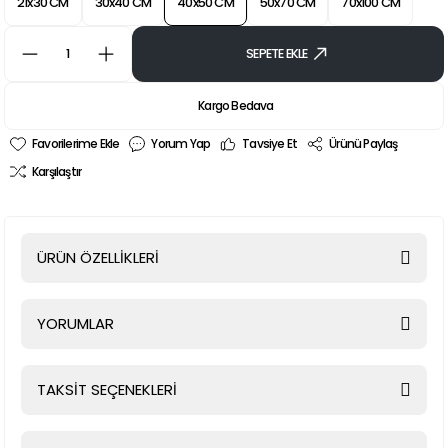
21x30 CM
30x40 CM
40x50 CM
50x70 CM
70x100 CM
SEPETE EKLE
Kargo Bedava
Yorum Yap
Tavsiye Et
Ürünü Paylaş
Karşılaştır
ÜRÜN ÖZELLİKLERİ
YORUMLAR
TAKSİT SEÇENEKLERİ
Bu ürüne ilk yorumu siz yapın!