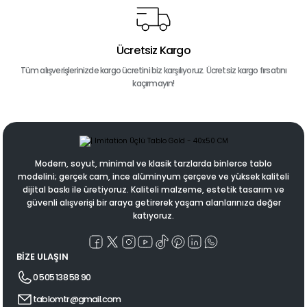
Ücretsiz Kargo
Tüm alışverişlerinizde kargo ücretini biz karşılıyoruz. Ücretsiz kargo fırsatını
kaçırmayın!
Modern, soyut, minimal ve klasik tarzlarda binlerce tablo
modelini; gerçek cam, ince alüminyum çerçeve ve yüksek kaliteli
dijital baskı ile üretiyoruz. Kaliteli malzeme, estetik tasarım ve
güvenli alışverişi bir araya getirerek yaşam alanlarınıza değer
katıyoruz.
BİZE ULAŞIN
0 505 138 58 90
tablomtr@gmail.com