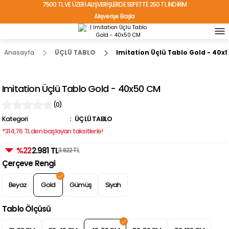
7500 TL VE ÜZERİ ALIŞVERİŞLERDE SEPETTE 250 TL İNDİRİM
Alışverişe Başla
TÜRKİYE'NİN HER YERİNE ÜCRETSİZ KARGO!
Anasayfa
ÜÇLÜ TABLO
Imitation Üçlü Tablo Gold - 40x
Imitation Üçlü Tablo Gold - 40x50 CM
(0)
Kategori
ÜÇLÜ TABLO
*314,76 TL den başlayan taksitlerle!
%22
2.981 TL
3.822 TL
Çerçeve Rengi
Beyaz
Gold
Gümüş
Siyah
Tablo Ölçüsü