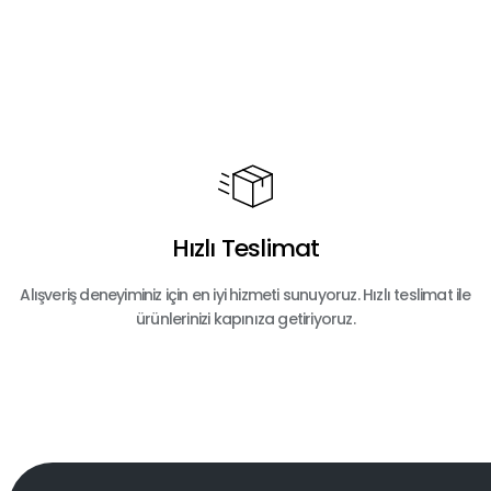
Ürün açıklamasında eksik bilgiler bulunuyor.
Ürün bilgilerinde hatalar bulunuyor.
Ürün fiyatı diğer sitelerden daha pahalı.
Bu ürüne benzer farklı alternatifler olmalı.
Hızlı Teslimat
Alışveriş deneyiminiz için en iyi hizmeti sunuyoruz. Hızlı teslimat ile
ürünlerinizi kapınıza getiriyoruz.