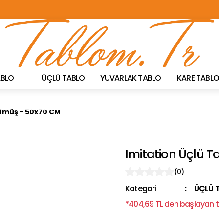
TÜRKİYE'NİN HER YERİNE ÜCRETSİZ KARGO!
TABLO
ÜÇLÜ TABLO
YUVARLAK TABLO
KARE TABLO
Gümüş - 50x70 CM
Imitation Üçlü 
(0)
Kategori
ÜÇLÜ 
*404,69 TL den başlayan ta