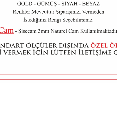
nularda yetersiz gördüğünüz noktaları öneri formunu kullanarak tarafımız
Bu ürüne ilk yorumu siz yapın!