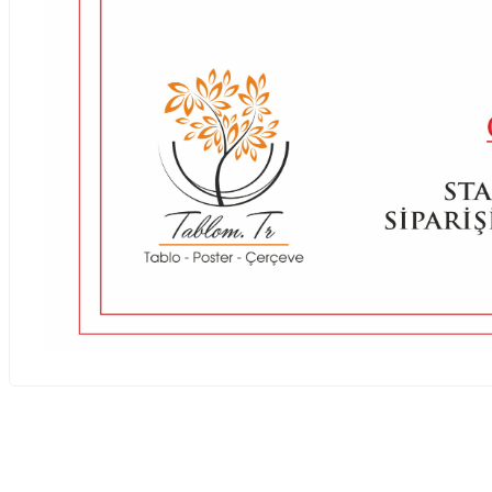
Bu ürünün fiyat bilgisi, resim, ürün açıklamalarında ve diğer ko
Görüş ve önerileriniz için teşekkür ederiz.
Ürün resmi kalitesiz, bozuk veya görüntülenemiyor.