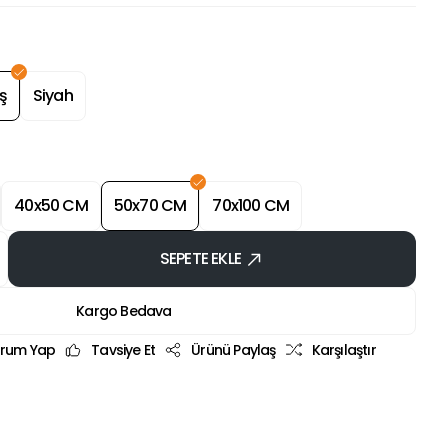
ş
Siyah
40x50 CM
50x70 CM
70x100 CM
SEPETE EKLE
Kargo Bedava
rum Yap
Tavsiye Et
Ürünü Paylaş
Karşılaştır