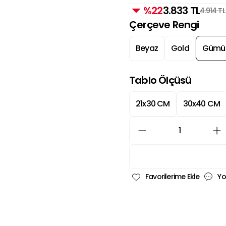
%22
3.833 TL
4.914 TL
Çerçeve Rengi
Beyaz
Gold
Gümü
Tablo Ölçüsü
21x30 CM
30x40 CM
Yo