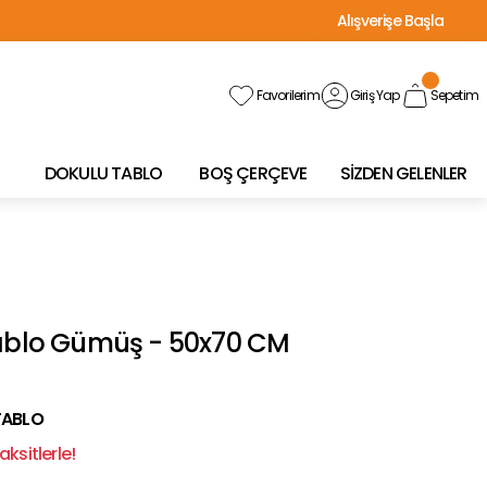
Alışverişe Başla
Favorilerim
Giriş Yap
Sepetim
DOKULU TABLO
BOŞ ÇERÇEVE
SİZDEN GELENLER
Tablo Gümüş - 50x70 CM
TABLO
ksitlerle!