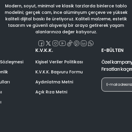
Modern, soyut, minimal ve klasik tarzlarda binlerce tablo
modelini; gerçek cam, ince alüminyum çerçeve ve yüksek
kaliteli dijital baskı ile üretiyoruz. Kaliteli malzeme, estetik
tasarım ve güvenli alışverişi bir araya getirerek yaşam
alanlarınıza değer katıyoruz.
K.V.K.K.
E-BÜLTEN
Özel kampanyal
 Sözleşmesi
Kişisel Veriler Politikası
Fırsatları kaçı
enlik
K.V.K.K. Başvuru Formu
lları
Aydınlatma Metni
sı
Açık Rıza Metni
ı