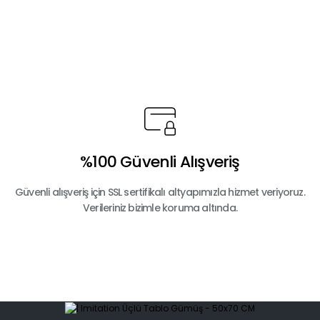
Yorum Yaz
%100 Güvenli Alışveriş
Gönder
Güvenli alışveriş için SSL sertifikalı altyapımızla hizmet veriyoruz.
Verileriniz bizimle koruma altında.