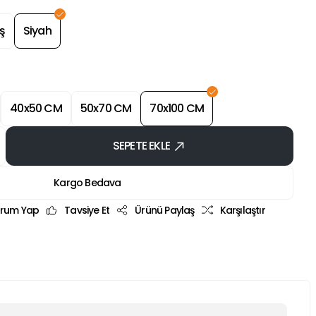
ş
Siyah
40x50 CM
50x70 CM
70x100 CM
SEPETE EKLE
Kargo Bedava
rum Yap
Tavsiye Et
Ürünü Paylaş
Karşılaştır