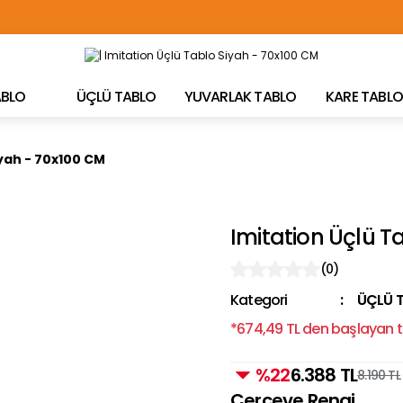
TÜRKİYE'NİN HER YERİNE ÜCRETSİZ KARGO!
TABLO
ÜÇLÜ TABLO
YUVARLAK TABLO
KARE TABLO
iyah - 70x100 CM
Imitation Üçlü T
(0)
Kategori
ÜÇLÜ 
*674,49 TL den başlayan ta
%22
6.388 TL
8.190 TL
Çerçeve Rengi