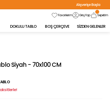
Alışverişe Başla
Favorilerim
Giriş Yap
Sepetim
DOKULU TABLO
BOŞ ÇERÇEVE
SİZDEN GELENLER
ablo Siyah - 70x100 CM
TABLO
ksitlerle!