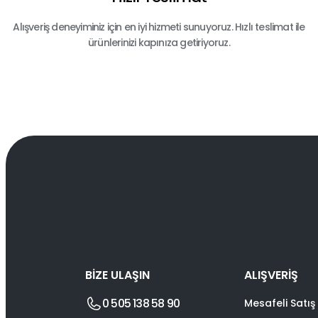
Alışveriş deneyiminiz için en iyi hizmeti sunuyoruz. Hızlı teslimat ile
ürünlerinizi kapınıza getiriyoruz.
BİZE ULAŞIN
ALIŞVERİŞ
0 505 138 58 90
Mesafeli Satış