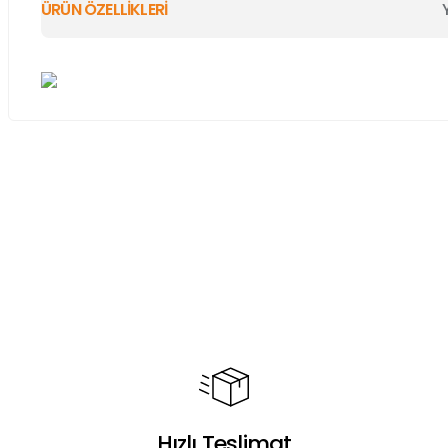
ÜRÜN ÖZELLİKLERİ
Bu ürünün fiyat bilgisi, resim, ürün açıklamalarında ve diğer ko
Görüş ve önerileriniz için teşekkür ederiz.
Ürün resmi kalitesiz, bozuk veya görüntülenemiyor.
Ürün açıklamasında eksik bilgiler bulunuyor.
Ürün bilgilerinde hatalar bulunuyor.
Ürün fiyatı diğer sitelerden daha pahalı.
Bu ürüne benzer farklı alternatifler olmalı.
Hızlı Teslimat