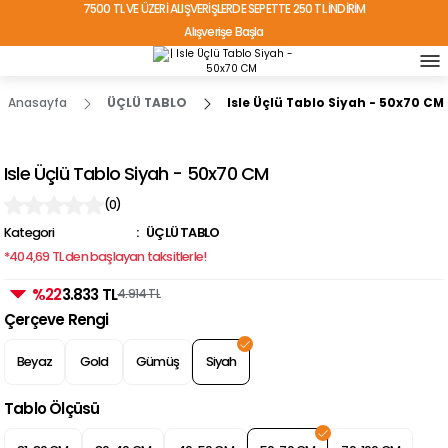
7500 TL VE ÜZERİ ALIŞVERİŞLERDE SEPETTE 250 TL İNDİRİM
Alışverişe Başla
TÜRKİYE'NİN HER YERİNE ÜCRETSİZ KARGO!
Anasayfa
ÜÇLÜ TABLO
Isle Üçlü Tablo Siyah - 50x70 CM
Isle Üçlü Tablo Siyah - 50x70 CM
(0)
Kategori
ÜÇLÜ TABLO
*404,69 TL den başlayan taksitlerle!
%22
3.833 TL
4.914 TL
Çerçeve Rengi
Beyaz
Gold
Gümüş
Siyah
Tablo Ölçüsü