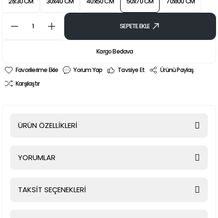
21x30 CM
30x40 CM
40x50 CM
50x70 CM
70x100 CM
SEPETE EKLE
Kargo Bedava
Yorum Yap
Tavsiye Et
Ürünü Paylaş
Karşılaştır
ÜRÜN ÖZELLİKLERİ
YORUMLAR
TAKSİT SEÇENEKLERİ
Bu ürüne ilk yorumu siz yapın!