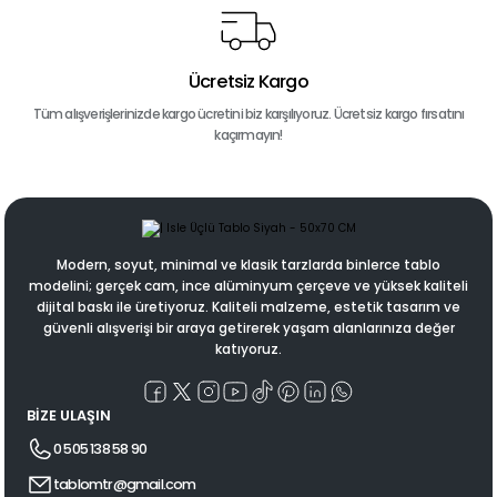
Ücretsiz Kargo
Tüm alışverişlerinizde kargo ücretini biz karşılıyoruz. Ücretsiz kargo fırsatını
kaçırmayın!
Modern, soyut, minimal ve klasik tarzlarda binlerce tablo
modelini; gerçek cam, ince alüminyum çerçeve ve yüksek kaliteli
dijital baskı ile üretiyoruz. Kaliteli malzeme, estetik tasarım ve
güvenli alışverişi bir araya getirerek yaşam alanlarınıza değer
katıyoruz.
BİZE ULAŞIN
0 505 138 58 90
tablomtr@gmail.com