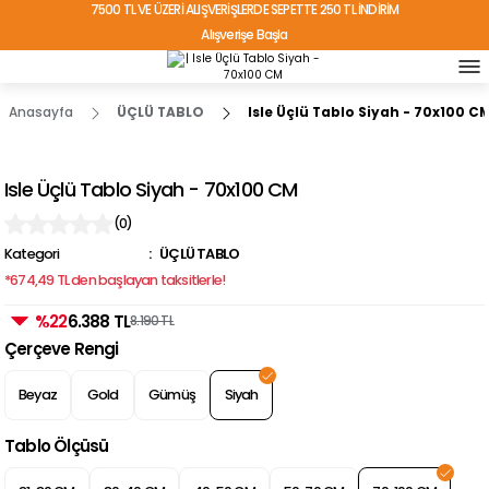
7500 TL VE ÜZERİ ALIŞVERİŞLERDE SEPETTE 250 TL İNDİRİM
Alışverişe Başla
TÜRKİYE'NİN HER YERİNE ÜCRETSİZ KARGO!
Anasayfa
ÜÇLÜ TABLO
Isle Üçlü Tablo Siyah - 70x100 C
Isle Üçlü Tablo Siyah - 70x100 CM
(0)
Kategori
ÜÇLÜ TABLO
*674,49 TL den başlayan taksitlerle!
%22
6.388 TL
8.190 TL
Çerçeve Rengi
Beyaz
Gold
Gümüş
Siyah
Tablo Ölçüsü