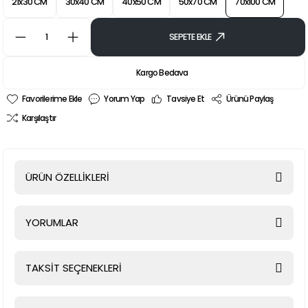
21x30 CM
30x40 CM
40x50 CM
50x70 CM
70x100 CM
SEPETE EKLE
Kargo Bedava
Yorum Yap
Tavsiye Et
Ürünü Paylaş
Karşılaştır
ÜRÜN ÖZELLİKLERİ
YORUMLAR
TAKSİT SEÇENEKLERİ
Bu ürüne ilk yorumu siz yapın!