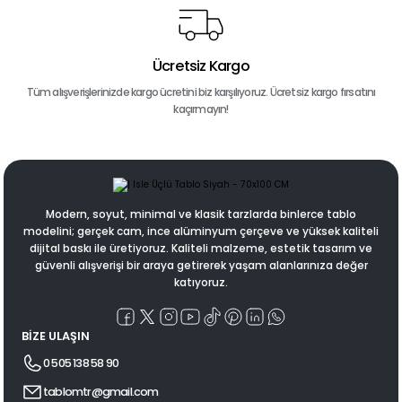
Ücretsiz Kargo
Tüm alışverişlerinizde kargo ücretini biz karşılıyoruz. Ücretsiz kargo fırsatını
kaçırmayın!
Modern, soyut, minimal ve klasik tarzlarda binlerce tablo
modelini; gerçek cam, ince alüminyum çerçeve ve yüksek kaliteli
dijital baskı ile üretiyoruz. Kaliteli malzeme, estetik tasarım ve
güvenli alışverişi bir araya getirerek yaşam alanlarınıza değer
katıyoruz.
BİZE ULAŞIN
0 505 138 58 90
tablomtr@gmail.com