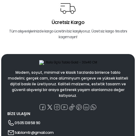
Ücretsiz Kargo
Tüm alışverişlerinizde kargo ücretini biz karşılıyoruz. Ücretsiz kargo fırsatını
kaçırmayın!
Modern, soyut, minimal ve klasik tarzlarda binlerce tablo
modelini; gerçek cam, ince alüminyum çerçeve ve yüksek kaliteli
dijital baskı ile üretiyoruz. Kaliteli malzeme, estetik tasarım ve
güvenli alışverişi bir araya getirerek yaşam alanlarınıza değer
katıyoruz.
BİZE ULAŞIN
0 505 138 58 90
tablomtr@gmail.com