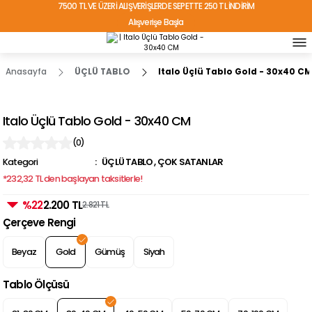
7500 TL VE ÜZERİ ALIŞVERİŞLERDE SEPETTE 250 TL İNDİRİM
Alışverişe Başla
TÜRKİYE'NİN HER YERİNE ÜCRETSİZ KARGO!
Anasayfa
ÜÇLÜ TABLO
Italo Üçlü Tablo Gold - 30x40 CM
Italo Üçlü Tablo Gold - 30x40 CM
(0)
Kategori
ÜÇLÜ TABLO
,
ÇOK SATANLAR
*232,32 TL den başlayan taksitlerle!
%22
2.200 TL
2.821 TL
Çerçeve Rengi
Beyaz
Gold
Gümüş
Siyah
Tablo Ölçüsü