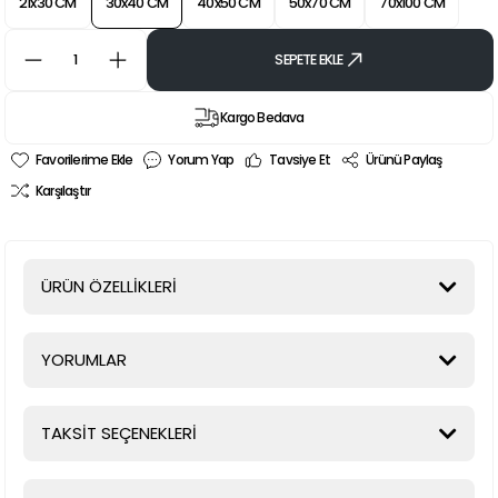
21x30 CM
30x40 CM
40x50 CM
50x70 CM
70x100 CM
SEPETE EKLE
Kargo Bedava
Yorum Yap
Tavsiye Et
Ürünü Paylaş
Karşılaştır
ÜRÜN ÖZELLİKLERİ
YORUMLAR
TAKSİT SEÇENEKLERİ
Bu ürüne ilk yorumu siz yapın!