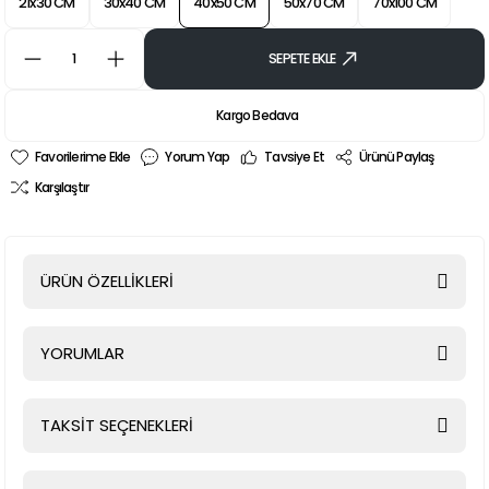
21x30 CM
30x40 CM
40x50 CM
50x70 CM
70x100 CM
SEPETE EKLE
Kargo Bedava
Yorum Yap
Tavsiye Et
Ürünü Paylaş
Karşılaştır
ÜRÜN ÖZELLİKLERİ
YORUMLAR
TAKSİT SEÇENEKLERİ
Bu ürüne ilk yorumu siz yapın!