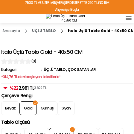
7500 TL VE ÜZERİ ALIŞVERİŞLERDE SEPETTE 250 TL İNDİRİM
Alışverişe Başla
TÜRKİYE'NİN HER YERİNE ÜCRETSİZ KARGO!
Anasayfa
ÜÇLÜ TABLO
Italo Üçlü Tablo Gold - 40x50 CM
Italo Üçlü Tablo Gold - 40x50 CM
(0)
Kategori
ÜÇLÜ TABLO
,
ÇOK SATANLAR
*314,76 TL den başlayan taksitlerle!
%22
2.981 TL
3.822 TL
Çerçeve Rengi
Beyaz
Gold
Gümüş
Siyah
Tablo Ölçüsü