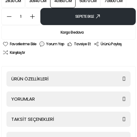
21x30 CM
30x40 CM
40x50 CM
50x70 CM
70x100 CM
SEPETE EKLE
Kargo Bedava
Yorum Yap
Tavsiye Et
Ürünü Paylaş
Karşılaştır
ÜRÜN ÖZELLİKLERİ
YORUMLAR
TAKSİT SEÇENEKLERİ
Bu ürüne ilk yorumu siz yapın!