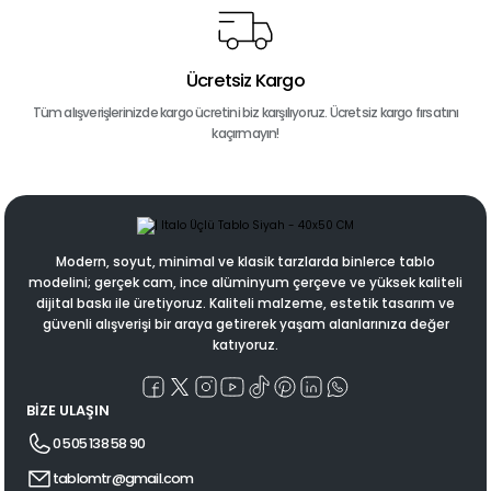
Ücretsiz Kargo
Tüm alışverişlerinizde kargo ücretini biz karşılıyoruz. Ücretsiz kargo fırsatını
kaçırmayın!
Modern, soyut, minimal ve klasik tarzlarda binlerce tablo
modelini; gerçek cam, ince alüminyum çerçeve ve yüksek kaliteli
dijital baskı ile üretiyoruz. Kaliteli malzeme, estetik tasarım ve
güvenli alışverişi bir araya getirerek yaşam alanlarınıza değer
katıyoruz.
BİZE ULAŞIN
0 505 138 58 90
tablomtr@gmail.com