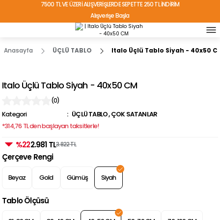
7500 TL VE ÜZERİ ALIŞVERİŞLERDE SEPETTE 250 TL İNDİRİM
Alışverişe Başla
TÜRKİYE'NİN HER YERİNE ÜCRETSİZ KARGO!
Anasayfa
ÜÇLÜ TABLO
Italo Üçlü Tablo Siyah - 40x50 C
Italo Üçlü Tablo Siyah - 40x50 CM
(0)
Kategori
ÜÇLÜ TABLO
,
ÇOK SATANLAR
*314,76 TL den başlayan taksitlerle!
%22
2.981 TL
3.822 TL
Çerçeve Rengi
Beyaz
Gold
Gümüş
Siyah
Tablo Ölçüsü