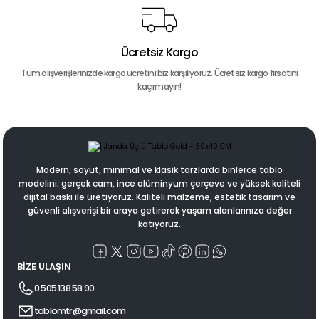
Ücretsiz Kargo
Tüm alışverişlerinizde kargo ücretini biz karşılıyoruz. Ücretsiz kargo fırsatını
kaçırmayın!
Modern, soyut, minimal ve klasik tarzlarda binlerce tablo
modelini; gerçek cam, ince alüminyum çerçeve ve yüksek kaliteli
dijital baskı ile üretiyoruz. Kaliteli malzeme, estetik tasarım ve
güvenli alışverişi bir araya getirerek yaşam alanlarınıza değer
katıyoruz.
BİZE ULAŞIN
0 505 138 58 90
tablomtr@gmail.com