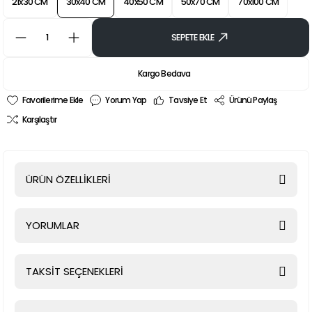
21x30 CM
30x40 CM
40x50 CM
50x70 CM
70x100 CM
SEPETE EKLE
Kargo Bedava
Yorum Yap
Tavsiye Et
Ürünü Paylaş
Karşılaştır
ÜRÜN ÖZELLİKLERİ
YORUMLAR
TAKSİT SEÇENEKLERİ
Bu ürüne ilk yorumu siz yapın!