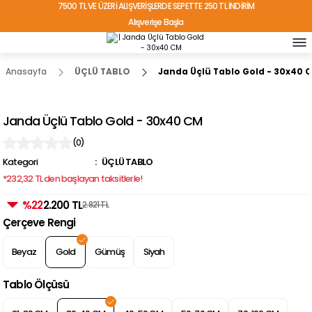
7500 TL VE ÜZERİ ALIŞVERİŞLERDE SEPETTE 250 TL İNDİRİM
Alışverişe Başla
TÜRKİYE'NİN HER YERİNE ÜCRETSİZ KARGO!
Anasayfa
ÜÇLÜ TABLO
Janda Üçlü Tablo Gold - 30x40 
Janda Üçlü Tablo Gold - 30x40 CM
(0)
Kategori
ÜÇLÜ TABLO
*232,32 TL den başlayan taksitlerle!
%22
2.200 TL
2.821 TL
Çerçeve Rengi
Beyaz
Gold
Gümüş
Siyah
Tablo Ölçüsü