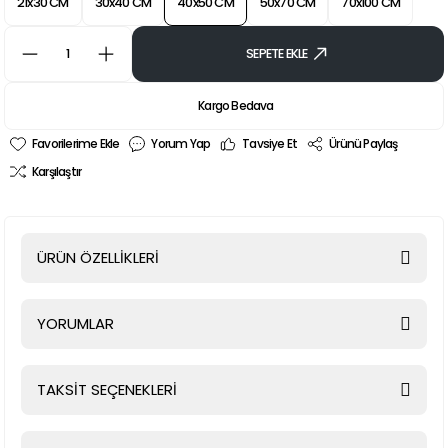
21x30 CM
30x40 CM
40x50 CM
50x70 CM
70x100 CM
SEPETE EKLE
Kargo Bedava
Yorum Yap
Tavsiye Et
Ürünü Paylaş
Karşılaştır
ÜRÜN ÖZELLİKLERİ
YORUMLAR
TAKSİT SEÇENEKLERİ
Bu ürüne ilk yorumu siz yapın!