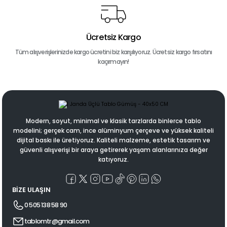
Ücretsiz Kargo
Tüm alışverişlerinizde kargo ücretini biz karşılıyoruz. Ücretsiz kargo fırsatını
kaçırmayın!
Modern, soyut, minimal ve klasik tarzlarda binlerce tablo
modelini; gerçek cam, ince alüminyum çerçeve ve yüksek kaliteli
dijital baskı ile üretiyoruz. Kaliteli malzeme, estetik tasarım ve
güvenli alışverişi bir araya getirerek yaşam alanlarınıza değer
katıyoruz.
BİZE ULAŞIN
0 505 138 58 90
tablomtr@gmail.com