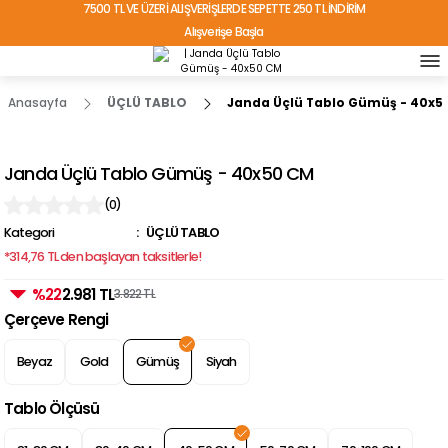
7500 TL VE ÜZERİ ALIŞVERİŞLERDE SEPETTE 250 TL İNDİRİM
Alışverişe Başla
TÜRKİYE'NİN HER YERİNE ÜCRETSİZ KARGO!
Anasayfa
ÜÇLÜ TABLO
Janda Üçlü Tablo Gümüş - 40x5
Janda Üçlü Tablo Gümüş - 40x50 CM
(0)
Kategori
ÜÇLÜ TABLO
*314,76 TL den başlayan taksitlerle!
%22
2.981 TL
3.822 TL
Çerçeve Rengi
Beyaz
Gold
Gümüş
Siyah
Tablo Ölçüsü