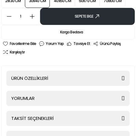
21x30 CM
30x40 CM
40x50 CM
50x70 CM
70x100 CM
SEPETE EKLE
Kargo Bedava
Yorum Yap
Tavsiye Et
Ürünü Paylaş
Karşılaştır
ÜRÜN ÖZELLİKLERİ
YORUMLAR
TAKSİT SEÇENEKLERİ
Bu ürüne ilk yorumu siz yapın!