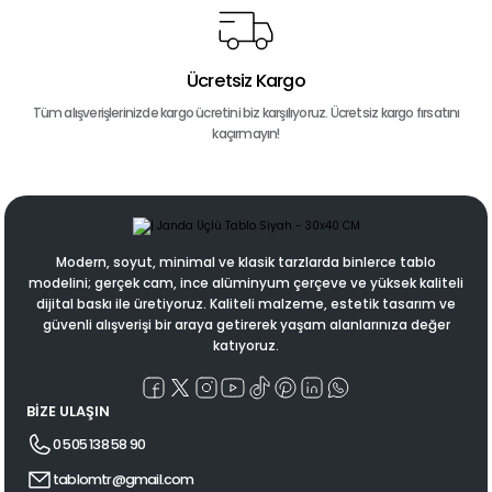
Ücretsiz Kargo
Tüm alışverişlerinizde kargo ücretini biz karşılıyoruz. Ücretsiz kargo fırsatını
kaçırmayın!
Modern, soyut, minimal ve klasik tarzlarda binlerce tablo
modelini; gerçek cam, ince alüminyum çerçeve ve yüksek kaliteli
dijital baskı ile üretiyoruz. Kaliteli malzeme, estetik tasarım ve
güvenli alışverişi bir araya getirerek yaşam alanlarınıza değer
katıyoruz.
BİZE ULAŞIN
0 505 138 58 90
tablomtr@gmail.com