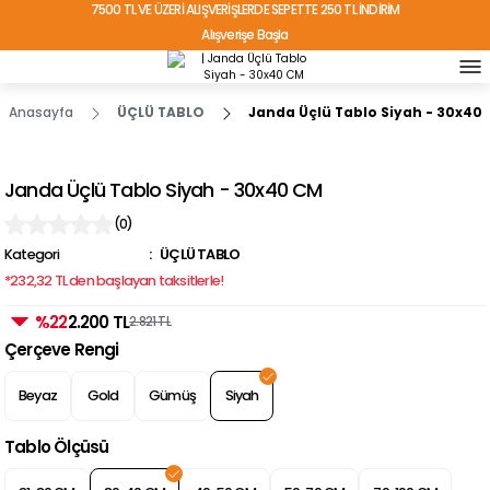
7500 TL VE ÜZERİ ALIŞVERİŞLERDE SEPETTE 250 TL İNDİRİM
Alışverişe Başla
TÜRKİYE'NİN HER YERİNE ÜCRETSİZ KARGO!
Anasayfa
ÜÇLÜ TABLO
Janda Üçlü Tablo Siyah - 30x40
Janda Üçlü Tablo Siyah - 30x40 CM
(0)
Kategori
ÜÇLÜ TABLO
*232,32 TL den başlayan taksitlerle!
%22
2.200 TL
2.821 TL
Çerçeve Rengi
Beyaz
Gold
Gümüş
Siyah
Tablo Ölçüsü