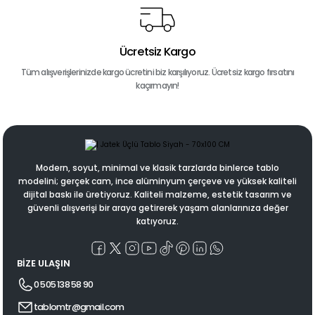
Ücretsiz Kargo
Tüm alışverişlerinizde kargo ücretini biz karşılıyoruz. Ücretsiz kargo fırsatını
kaçırmayın!
Modern, soyut, minimal ve klasik tarzlarda binlerce tablo
modelini; gerçek cam, ince alüminyum çerçeve ve yüksek kaliteli
dijital baskı ile üretiyoruz. Kaliteli malzeme, estetik tasarım ve
güvenli alışverişi bir araya getirerek yaşam alanlarınıza değer
katıyoruz.
BİZE ULAŞIN
0 505 138 58 90
tablomtr@gmail.com