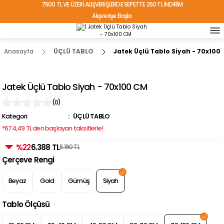
7500 TL VE ÜZERİ ALIŞVERİŞLERDE SEPETTE 250 TL İNDİRİM
Alışverişe Başla
TÜRKİYE'NİN HER YERİNE ÜCRETSİZ KARGO!
Anasayfa
ÜÇLÜ TABLO
Jatek Üçlü Tablo Siyah - 70x100
Jatek Üçlü Tablo Siyah - 70x100 CM
(0)
Kategori
ÜÇLÜ TABLO
*674,49 TL den başlayan taksitlerle!
%22
6.388 TL
8.190 TL
Çerçeve Rengi
Beyaz
Gold
Gümüş
Siyah
Tablo Ölçüsü