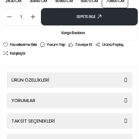
21x30 CM
30x40 CM
40x50 CM
50x70 CM
70x100 CM
SEPETE EKLE
Kargo Bedava
Yorum Yap
Tavsiye Et
Ürünü Paylaş
Karşılaştır
ÜRÜN ÖZELLİKLERİ
YORUMLAR
TAKSİT SEÇENEKLERİ
Bu ürüne ilk yorumu siz yapın!