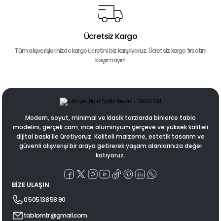
Ücretsiz Kargo
Tüm alışverişlerinizde kargo ücretini biz karşılıyoruz. Ücretsiz kargo fırsatını
kaçırmayın!
Modern, soyut, minimal ve klasik tarzlarda binlerce tablo
modelini; gerçek cam, ince alüminyum çerçeve ve yüksek kaliteli
dijital baskı ile üretiyoruz. Kaliteli malzeme, estetik tasarım ve
güvenli alışverişi bir araya getirerek yaşam alanlarınıza değer
katıyoruz.
BİZE ULAŞIN
0 505 138 58 90
tablomtr@gmail.com