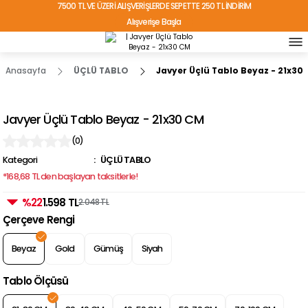
7500 TL VE ÜZERİ ALIŞVERİŞLERDE SEPETTE 250 TL İNDİRİM
Alışverişe Başla
TÜRKİYE'NİN HER YERİNE ÜCRETSİZ KARGO!
Anasayfa
ÜÇLÜ TABLO
Javyer Üçlü Tablo Beyaz - 21x30
Javyer Üçlü Tablo Beyaz - 21x30 CM
(0)
Kategori
ÜÇLÜ TABLO
*168,68 TL den başlayan taksitlerle!
%22
1.598 TL
2.048 TL
Çerçeve Rengi
Beyaz
Gold
Gümüş
Siyah
Tablo Ölçüsü