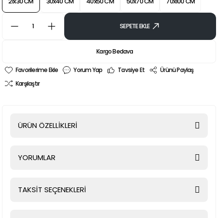
21x30 CM
30x40 CM
40x50 CM
50x70 CM
70x100 CM
SEPETE EKLE
Kargo Bedava
Yorum Yap
Tavsiye Et
Ürünü Paylaş
Karşılaştır
ÜRÜN ÖZELLİKLERİ
YORUMLAR
TAKSİT SEÇENEKLERİ
Bu ürüne ilk yorumu siz yapın!