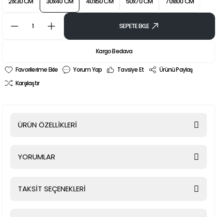
21x30 CM
30x40 CM
40x50 CM
50x70 CM
70x100 CM
SEPETE EKLE
Kargo Bedava
Yorum Yap
Tavsiye Et
Ürünü Paylaş
Karşılaştır
ÜRÜN ÖZELLİKLERİ
YORUMLAR
TAKSİT SEÇENEKLERİ
Bu ürüne ilk yorumu siz yapın!