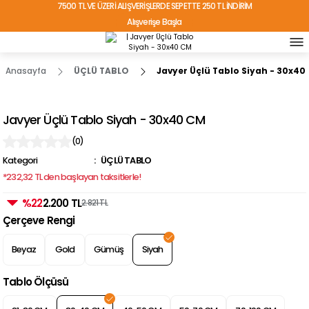
7500 TL VE ÜZERİ ALIŞVERİŞLERDE SEPETTE 250 TL İNDİRİM
Alışverişe Başla
TÜRKİYE'NİN HER YERİNE ÜCRETSİZ KARGO!
Anasayfa
ÜÇLÜ TABLO
Javyer Üçlü Tablo Siyah - 30x40
Javyer Üçlü Tablo Siyah - 30x40 CM
(0)
Kategori
ÜÇLÜ TABLO
*232,32 TL den başlayan taksitlerle!
%22
2.200 TL
2.821 TL
Çerçeve Rengi
Beyaz
Gold
Gümüş
Siyah
Tablo Ölçüsü