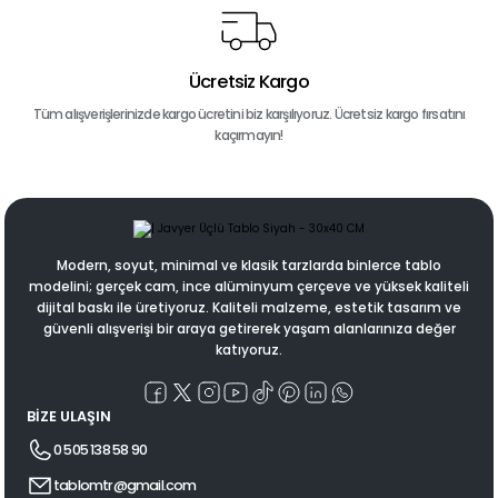
Ücretsiz Kargo
Tüm alışverişlerinizde kargo ücretini biz karşılıyoruz. Ücretsiz kargo fırsatını
kaçırmayın!
Modern, soyut, minimal ve klasik tarzlarda binlerce tablo
modelini; gerçek cam, ince alüminyum çerçeve ve yüksek kaliteli
dijital baskı ile üretiyoruz. Kaliteli malzeme, estetik tasarım ve
güvenli alışverişi bir araya getirerek yaşam alanlarınıza değer
katıyoruz.
BİZE ULAŞIN
0 505 138 58 90
tablomtr@gmail.com