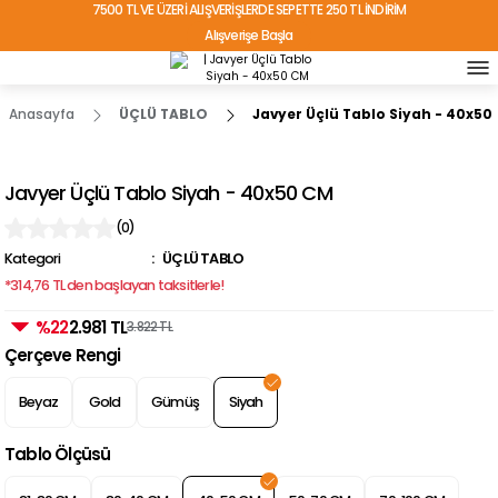
7500 TL VE ÜZERİ ALIŞVERİŞLERDE SEPETTE 250 TL İNDİRİM
Alışverişe Başla
TÜRKİYE'NİN HER YERİNE ÜCRETSİZ KARGO!
Anasayfa
ÜÇLÜ TABLO
Javyer Üçlü Tablo Siyah - 40x50
Javyer Üçlü Tablo Siyah - 40x50 CM
(0)
Kategori
ÜÇLÜ TABLO
*314,76 TL den başlayan taksitlerle!
%22
2.981 TL
3.822 TL
Çerçeve Rengi
Beyaz
Gold
Gümüş
Siyah
Tablo Ölçüsü