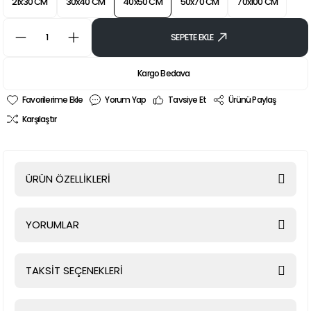
21x30 CM
30x40 CM
40x50 CM
50x70 CM
70x100 CM
SEPETE EKLE
Kargo Bedava
Yorum Yap
Tavsiye Et
Ürünü Paylaş
Karşılaştır
ÜRÜN ÖZELLİKLERİ
YORUMLAR
TAKSİT SEÇENEKLERİ
Bu ürüne ilk yorumu siz yapın!