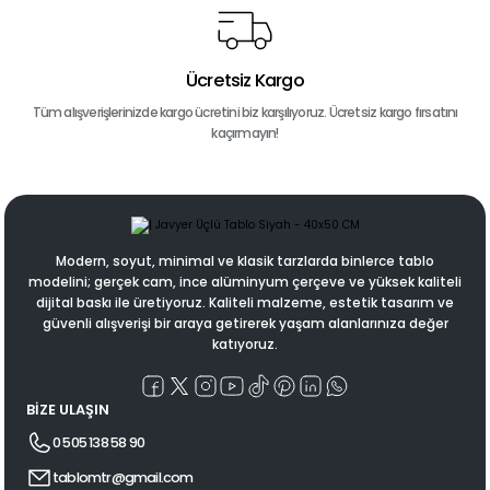
Ücretsiz Kargo
Tüm alışverişlerinizde kargo ücretini biz karşılıyoruz. Ücretsiz kargo fırsatını
kaçırmayın!
Modern, soyut, minimal ve klasik tarzlarda binlerce tablo
modelini; gerçek cam, ince alüminyum çerçeve ve yüksek kaliteli
dijital baskı ile üretiyoruz. Kaliteli malzeme, estetik tasarım ve
güvenli alışverişi bir araya getirerek yaşam alanlarınıza değer
katıyoruz.
BİZE ULAŞIN
0 505 138 58 90
tablomtr@gmail.com