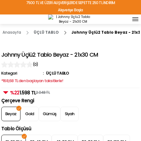
7500 TL VE ÜZERİ ALIŞVERİŞLERDE SEPETTE 250 TL İNDİRİM
Alışverişe Başla
TÜRKİYE'NİN HER YERİNE ÜCRETSİZ KARGO!
Anasayfa
ÜÇLÜ TABLO
Johnny Üçlü2 Tablo Beyaz - 21x
Johnny Üçlü2 Tablo Beyaz - 21x30 CM
(0)
Kategori
ÜÇLÜ TABLO
*168,68 TL den başlayan taksitlerle!
%22
1.598 TL
2.048 TL
Çerçeve Rengi
Beyaz
Gold
Gümüş
Siyah
Tablo Ölçüsü