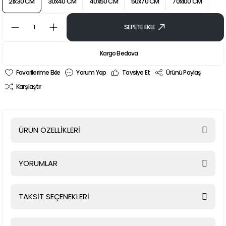
21x30 CM
30x40 CM
40x50 CM
50x70 CM
70x100 CM
SEPETE EKLE
Kargo Bedava
Yorum Yap
Tavsiye Et
Ürünü Paylaş
Karşılaştır
ÜRÜN ÖZELLİKLERİ
YORUMLAR
TAKSİT SEÇENEKLERİ
Bu ürüne ilk yorumu siz yapın!