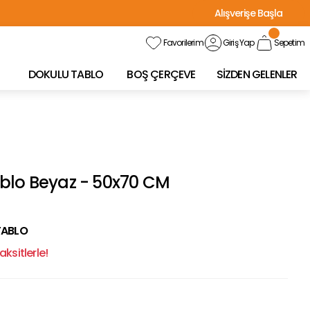
Alışverişe Başla
Favorilerim
Giriş Yap
Sepetim
DOKULU TABLO
BOŞ ÇERÇEVE
SİZDEN GELENLER
blo Beyaz - 50x70 CM
TABLO
ksitlerle!