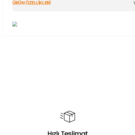
ÜRÜN ÖZELLİKLERİ
Bu ürünün fiyat bilgisi, resim, ürün açıklamalarında ve diğer ko
Görüş ve önerileriniz için teşekkür ederiz.
Ürün resmi kalitesiz, bozuk veya görüntülenemiyor.
Ürün açıklamasında eksik bilgiler bulunuyor.
Ürün bilgilerinde hatalar bulunuyor.
Ürün fiyatı diğer sitelerden daha pahalı.
Bu ürüne benzer farklı alternatifler olmalı.
Hızlı Teslimat