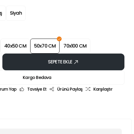
ş
Siyah
40x50 CM
50x70 CM
70x100 CM
SEPETE EKLE
Kargo Bedava
rum Yap
Tavsiye Et
Ürünü Paylaş
Karşılaştır