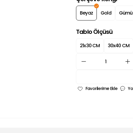
Beyaz
Gold
Gümü
Tablo Ölçüsü
21x30 CM
30x40 CM
Yo