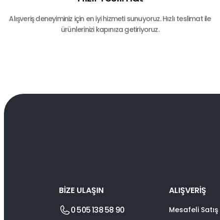
Alışveriş deneyiminiz için en iyi hizmeti sunuyoruz. Hızlı teslimat ile
ürünlerinizi kapınıza getiriyoruz.
BİZE ULAŞIN
ALIŞVERİŞ
0 505 138 58 90
Mesafeli Satış