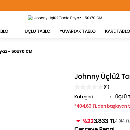
TÜRKİYE'NİN HER YERİNE ÜCRETSİZ KARGO!
TABLO
ÜÇLÜ TABLO
YUVARLAK TABLO
KARE TABLO
yaz - 50x70 CM
Johnny Üçlü2 Ta
(0)
Kategori
ÜÇLÜ 
*404,69 TL den başlayan ta
%22
3.833 TL
4.914 TL
Çerçeve Rengi